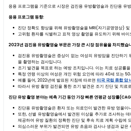
응용 프로그램을 기준으로 시장은 검진용 유방촬영술과 진단용 유
응용 프로그램 동향:
진단 정확도 향상을 위해 유방촬영술을 MRI(자기공명영상) 및
고위험 환자를 식별하고 표적 영상 촬영을 유도하기 위해 바이
2023년 검진용 유방촬영술 부문은 가장 큰 시장 점유율을 차지했습
검진용 유방촬영술은 증상이 없는 여성의 유방암을 진단하기 위
을 촬영하는 검사입니다.
조기 발견을 목표로 하는 예방 조치입니다. 이는 치료 성공률을
특정 연령 이상의 여성은 개인 위험 요인에 따라 40세 또는 5
예를 들어, 2022년에 발표된 지침에 따르면
미국 국립 종합 암
따라서 유방 촬영 검진을 통한 조기 발견은 조기 진단 및 치료
진단 유방 촬영 분야는 예측 기간 동안 가장 빠른 연평균 성장률(CA
진단용 유방촬영술은 환자 또는 의료인이 발견한 유방 멍울이나
또한, 선별 유방촬영술에서 발견된 이상을 추가로 조사하는 데
제공하여 유방 질환의 정확한 진단 및 후속 치료 계획 수립에 
의심스러운 부위가 발견되면 유방 초음파 검사나 생검과 같은 