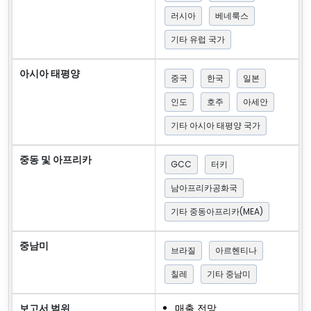
러시아
베네룩스
기타 유럽 국가
아시아 태평양
중국
한국
일본
인도
호주
아세안
기타 아시아 태평양 국가
중동 및 아프리카
GCC
터키
남아프리카공화국
기타 중동아프리카(MEA)
중남미
브라질
아르헨티나
칠레
기타 중남미
보고서 범위
매출 전망