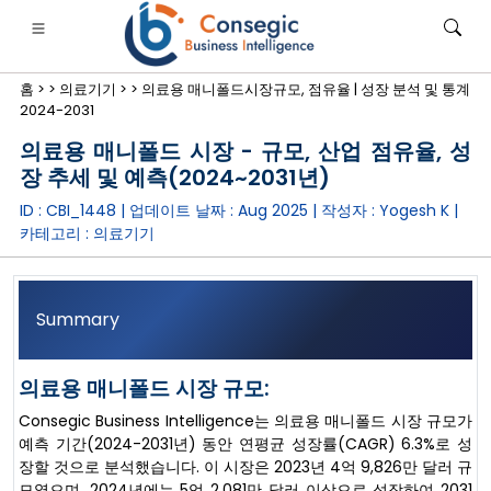
홈 >
>
의료기기 >
>
의료용 매니폴드시장규모, 점유율 | 성장 분석 및 통계
2024-2031
의료용 매니폴드 시장 - 규모, 산업 점유율, 성
장 추세 및 예측(2024~2031년)
ID : CBI_1448 | 업데이트 날짜 :
Aug 2025
| 작성자 :
Yogesh K
|
은행·금융·보험
• 소비재
• 에너지 및 전력
• 식품 및 음료
카테고리 :
의료기기
로그
• 사례 연구
Summary
의료용 매니폴드 시장 규모:
Consegic Business Intelligence는 의료용 매니폴드 시장 규모가
예측 기간(2024-2031년) 동안 연평균 성장률(CAGR) 6.3%로 성
장할 것으로 분석했습니다. 이 시장은 2023년 4억 9,826만 달러 규
모였으며, 2024년에는 5억 2,081만 달러 이상으로 성장하여 2031