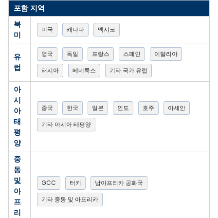
포함 지역
북
미국
캐나다
멕시코
미
영국
독일
프랑스
스페인
이탈리아
유
럽
러시아
베네룩스
기타 국가 유럽
아
시
중국
한국
일본
인도
호주
아세안
아
태
기타 아시아 태평양
평
양
중
동
및
GCC
터키
남아프리카 공화국
아
기타 중동 및 아프리카
프
리