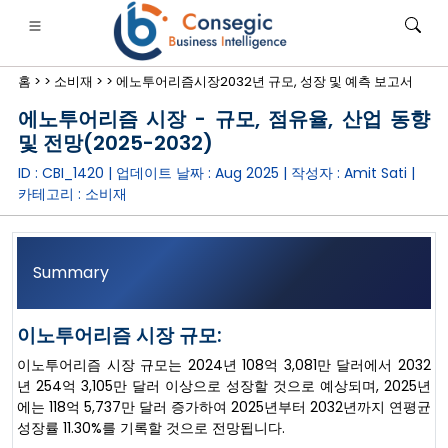
홈 >
>
소비재 >
>
에노투어리즘시장2032년 규모, 성장 및 예측 보고서
에노투어리즘 시장 - 규모, 점유율, 산업 동향
및 전망(2025-2032)
ID : CBI_1420 | 업데이트 날짜 :
Aug 2025
| 작성자 :
Amit Sati
|
카테고리 :
소비재
은행·금융·보험
• 소비재
• 에너지 및 전력
• 식품 및 음료
로그
• 사례 연구
Summary
이노투어리즘 시장 규모:
이노투어리즘 시장 규모는 2024년 108억 3,081만 달러에서 2032
년 254억 3,105만 달러 이상으로 성장할 것으로 예상되며, 2025년
에는 118억 5,737만 달러 증가하여 2025년부터 2032년까지 연평균
성장률 11.30%를 기록할 것으로 전망됩니다.