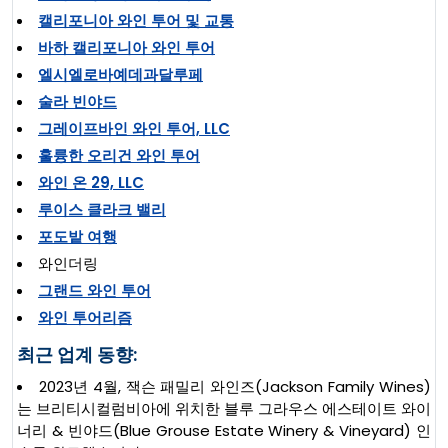
캘리포니아 와인 투어 및 교통
바하 캘리포니아 와인 투어
엘시엘로바예데과달루페
술라 빈야드
그레이프바인 와인 투어, LLC
훌륭한 오리건 와인 투어
와인 온 29, LLC
루이스 클라크 밸리
포도밭 여행
와인더링
그랜드 와인 투어
와인 투어리즘
최근 업계 동향:
2023년 4월, 잭슨 패밀리 와인즈(Jackson Family Wines)
는 브리티시컬럼비아에 위치한 블루 그라우스 에스테이트 와이
너리 & 빈야드(Blue Grouse Estate Winery & Vineyard) 인