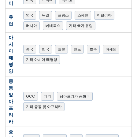
미
영국
독일
프랑스
스페인
이탈리아
유
럽
러시아
베네룩스
기타 국가 유럽
아
시
중국
한국
일본
인도
호주
아세안
아
태
기타 아시아 태평양
평
양
중
동
및
GCC
터키
남아프리카 공화국
아
기타 중동 및 아프리카
프
리
카
중