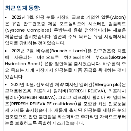
최근 업계 동향:
2022년 1월, 인공 눈물 시장의 글로벌 기업인 알콘(Alcon)
은 유럽 안구건조증 제품 포트폴리오에 시스테인 컴플리트
(Systane Complete) 무방부제 윤활 점안액이라는 새로운
제품군을 출시했습니다. 알콘의 주요 목표는 유럽 시장에서의
입지를 강화하는 것이었습니다.
2021년 7월, 바슈롬(Bausch + Lomb)은 안구건조증 치료
에 사용되는 바이오트루 하이드레이션 부스트(Biotrue
Hydration Boost) 윤활 점안액을 출시했습니다. 바슈롬의 주
요 목표는 세계 시장에서 인공눈물 제품 공급을 확대하는 것이
었습니다.
2021년 10월, 선도적인 제약 회사인 앨러간(Allergan plc)은
콘택트렌즈용 리프레시 릴리바(REFRESH RELIEVA), 리프레시
릴리바(REFRESH RELIEVA), 그리고 리프레시 릴리바 PF 멀티도
즈(REFRESH RELIEVA PF multidose)를 포함한 최신 인공눈물
세 가지를 출시했습니다. 새롭게 출시된 인공눈물 제형은 눈의
건조함으로 인한 불편함을 최소화하고 추가적인 자극으로부터
눈을 보호하도록 특별히 제조되었습니다.