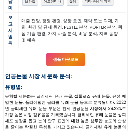
남
브라질
아르헨티나
칠레
기타 중남미 지역
미
보
매출 전망, 경쟁 환경, 성장 요인, 제약 또는 과제, 기
고
회, 환경 및 규제 환경, PESTLE 분석, PORTER 분석, 핵
서
심 기술 환경, 가치 사슬 분석, 비용 분석, 지역 동향
범
및 예측
위
샘플 다운로드
인공눈물 시장 세분화 분석:
유형별:
유형별 세분화는 글리세린 유래 눈물, 셀룰로스 유래 눈물, 유성 에
멀젼 눈물, 폴리에틸렌 글리콜 유래 눈물 등으로 분류됩니다. 2022
년 글리세린 유래 눈물 부문은 전체 인공눈물 시장에서 38.23%로
가장 높은 시장 점유율을 기록했습니다. 글리세린 유래 눈물은 상피
세포 성장을 돕고 눈의 안구 표면에 대한 높은 삼투압 농도의 손상
을 줄이는 탁월한 특성을 가지고 있습니다. 글리세린 유래 눈물의