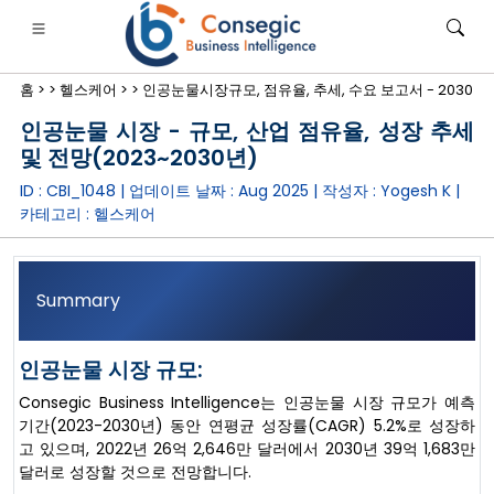
홈 >
>
헬스케어 >
>
인공눈물시장규모, 점유율, 추세, 수요 보고서 - 2030
인공눈물 시장 - 규모, 산업 점유율, 성장 추세
및 전망(2023~2030년)
ID : CBI_1048 | 업데이트 날짜 :
Aug 2025
| 작성자 :
Yogesh K
|
카테고리 :
헬스케어
은행·금융·보험
• 소비재
• 에너지 및 전력
• 식품 및 음료
로그
• 사례 연구
Summary
인공눈물 시장 규모:
Consegic Business Intelligence는 인공눈물 시장 규모가 예측
기간(2023-2030년) 동안 연평균 성장률(CAGR) 5.2%로 성장하
고 있으며, 2022년 26억 2,646만 달러에서 2030년 39억 1,683만
달러로 성장할 것으로 전망합니다.