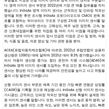
유형별로 시장은 선형 이미지 센서와 영역 이미지 센서로 구분됩니
다. 영역 이미지 센서 부문은 2022년에 가장 큰 매출 점유율을 차지
했습니다. InGaAs 영역 이미지 센서는 근적외선 및 단파장 적외선
영역을 위한 후면 조사형 InGaAs 포토다이오드와 CMOS 판독 회
로를 포함하는 하이브리드 구조로 구성된 2차원 이미지 센서를 말
합니다. 또한, 이러한 센서는 고해상도, 매우 낮은 암전류, 고속, 높
은 신호대잡음비를 위한 저잡음 등 여러 가지 이점을 제공합니다.
이러한 영역 이미지 센서의 앞서 언급한 이점은 군사 및 방위, 자동
차, 식품 및 음료, 의료 영상 및 기타 관련 응용 분야.
ACEA(유럽자동차제조협회)에 따르면, 2022년 유럽연합의 승용차
생산량은 1,090만 대에 달하며 2021년 대비 8.3% 증가했습니다. 따
라서 자동차 생산량 증가는 첨단 운전자 지원 시스템(ADAS)에
InGaAs 영역 이미지 센서를 도입하는 주요 요인 중 하나입니다. 이
센서는 향상된 야간 시야를 제공하여 안전성을 높이고 사고 위험을
줄여 시장 발전에 기여합니다.
선형 이미지 센서 부문은 예측 기간 동안 가장 빠른 연평균 성장률
(CAGR)을 기록할 것으로 예상됩니다. InGaAs 선형 이미지 센서는
가시광선, 근적외선, 단파장 적외선 영역을 위해 특별히 설계된 1차
원 이미지 센서를 말합니다. 또한, 이러한 센서는 높은 동적 범위, 낮
은 암전류, 높은 라인 스캔 속도, 낮은 판독 노이즈, 높은 감도, 빠른