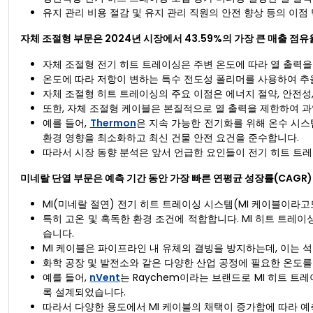
유지 관리 비용 절감 및 유지 관리 직원의 안전 향상 등의 이점
자체 조절형 부문은 2024년 시장에서 43.59%의 가장 큰 매출 점
자체 조절형 전기 히트 트레이싱은 주변 온도에 따라 열 출력
온도에 따라 저항이 변하는 특수 전도성 폴리머를 사용하여 추울 
자체 조절형 히트 트레이싱의 주요 이점은 에너지 절약, 안전성,
또한, 자체 조절형 케이블은 본질적으로 열 출력을 제한하여 
예를 들어,
Thermon
은 지속 가능한 전기화를 위해 온수 시스
환경 영향을 최소화하고 최신 건물 안전 요건을 준수합니다.
따라서 시장 동향 분석은 앞서 언급한 요인들이 전기 히트 트
미네랄 단열 부문은 예측 기간 동안 가장 빠른 연평균 성장률(CAGR
MI(미네랄 절연) 전기 히트 트레이싱 시스템(MI 케이블이라고
특히 고온 및 혹독한 환경 조건에 적합합니다. MI 히트 트레이싱
습니다.
MI 케이블은 파이프라인 내 유체의 결빙을 방지하는데, 이는 석
화학 공장 및 발전소와 같은 다양한 산업 공정에 필요한 온도를
예를 들어,
nVent
는 Raychem이라는 브랜드로 MI 히트 트
록 설계되었습니다.
따라서 다양한 용도에서 MI 케이블의 채택이 증가함에 따라 예