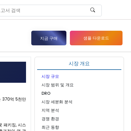
샘플 다운로드
지금 구매
시장 개요
시장 규모
시장 범위 및 개요
DRO
 370억 5천만
시장 세분화 분석
지역 분석
경쟁 환경
웃 패키징, 시스
최근 동향