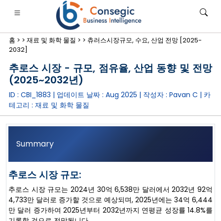
홈 >
>
재료 및 화학 물질 >
>
츄러스시장규모, 수요, 산업 전망 [2025-
2032]
추로스 시장 - 규모, 점유율, 산업 동향 및 전망
(2025~2032년)
ID : CBI_1883 | 업데이트 날짜 :
Aug 2025
| 작성자 :
Pavan C
| 카
은행·금융·보험
• 소비재
• 에너지 및 전력
• 식품 및 음료
테고리 :
재료 및 화학 물질
로그
• 사례 연구
Summary
추로스 시장 규모:
추로스 시장 규모는 2024년 30억 6,538만 달러에서 2032년 92억
4,733만 달러로 증가할 것으로 예상되며, 2025년에는 34억 6,444
만 달러 증가하여 2025년부터 2032년까지 연평균 성장률 14.8%를
기록할 것으로 전망됩니다.