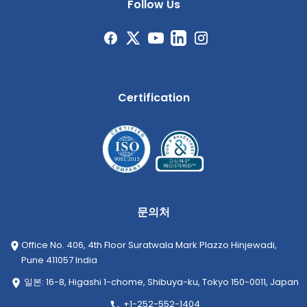
Follow Us
Certification
문의처
Office No. 406, 4th Floor Suratwala Mark Plazzo Hinjewadi,
Pune 411057 India
일본: 16-8, Higashi 1-chome, Shibuya-ku, Tokyo 150-0011, Japan
+1-252-552-1404