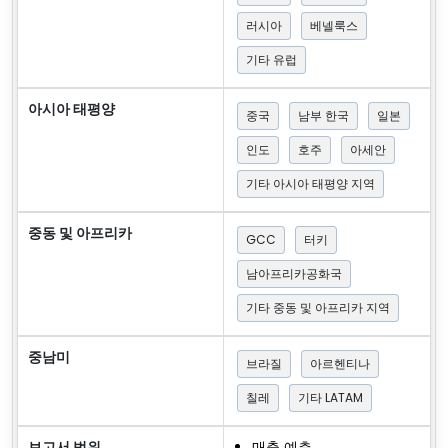
러시아
베넬룩스
기타 유럽
아시아 태평양
중국
남부 한국
일본
인도
호주
아세안
기타 아시아 태평양 지역
중동 및 아프리카
GCC
터키
남아프리카공화국
기타 중동 및 아프리카 지역
중남미
브라질
아르헨티나
칠레
기타 LATAM
보고서 범위
매출 예측