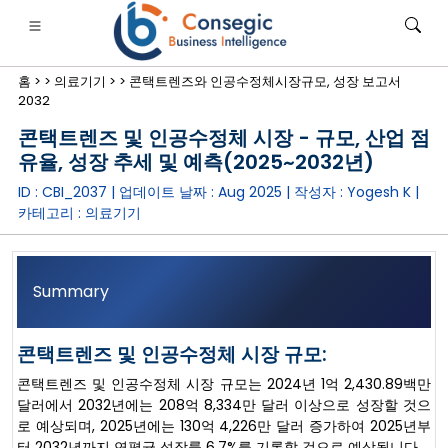
홈 >
>
의료기기 >
>
콘택트렌즈와 인공수정체시장규모, 성장 보고서
2032
콘택트렌즈 및 인공수정체 시장 - 규모, 산업 점
유율, 성장 추세 및 예측(2025~2032년)
ID : CBI_2037 | 업데이트 날짜 :
Aug 2025
| 작성자 :
Yogesh K
|
은행·금융·보험
• 소비재
• 에너지 및 전력
• 식품 및 음료
카테고리 :
의료기기
로그
• 사례 연구
Summary
콘택트렌즈 및 인공수정체 시장 규모:
콘택트렌즈 및 인공수정체 시장 규모는 2024년 1억 2,430.89백만
달러에서 2032년에는 208억 8,334만 달러 이상으로 성장할 것으
로 예상되며, 2025년에는 130억 4,226만 달러 증가하여 2025년부
터 2032년까지 연평균 성장률 6.7%를 기록할 것으로 예상됩니다.