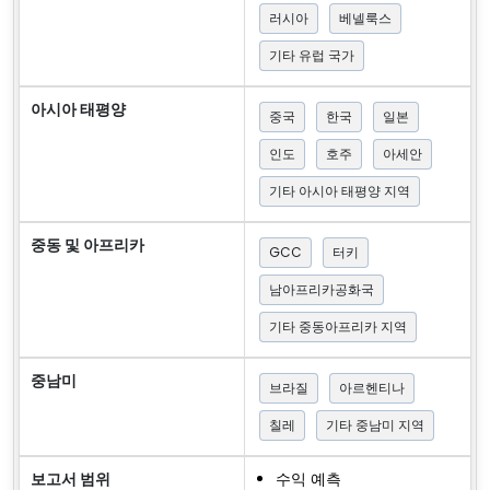
러시아
베넬룩스
기타 유럽 국가
아시아 태평양
중국
한국
일본
인도
호주
아세안
기타 아시아 태평양 지역
중동 및 아프리카
GCC
터키
남아프리카공화국
기타 중동아프리카 지역
중남미
브라질
아르헨티나
칠레
기타 중남미 지역
보고서 범위
수익 예측