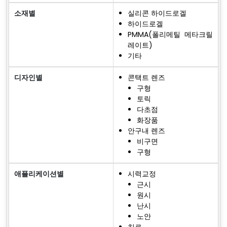
소재별
실리콘 하이드로겔
하이드로겔
PMMA(폴리메틸 메타크릴
레이트)
기타
디자인별
콘택트 렌즈
구형
토릭
다초점
화장품
안구내 렌즈
비구면
구형
애플리케이션별
시력교정
근시
원시
난시
노안
치료