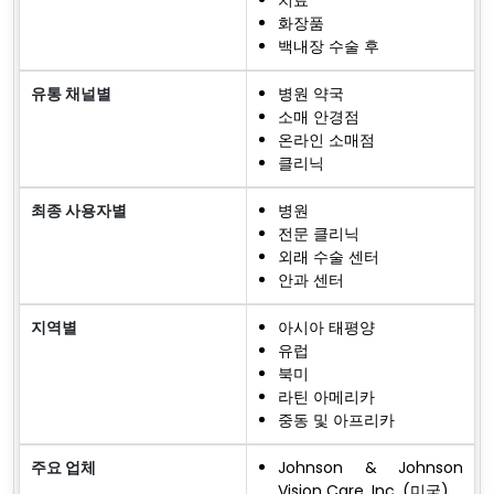
화장품
백내장 수술 후
유통 채널별
병원 약국
소매 안경점
온라인 소매점
클리닉
최종 사용자별
병원
전문 클리닉
외래 수술 센터
안과 센터
지역별
아시아 태평양
유럽
북미
라틴 아메리카
중동 및 아프리카
주요 업체
Johnson & Johnson
Vision Care, Inc. (미국)