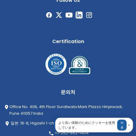
Follow Us
Certification
문의처
Office No. 406, 4th Floor Suratwala Mark Plazzo Hinjewadi,
Pune 411057 India
より良い体験のためにクッキーを使用
일본: 16-8, Higashi 1-chome, Shibuya-ku, Tokyo 150-0011, Japan
허
×
しています。
용
+1-252-552-1404