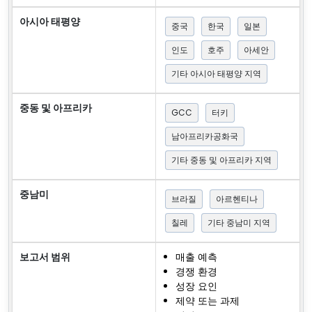
아시아 태평양
중국
한국
일본
인도
호주
아세안
기타 아시아 태평양 지역
중동 및 아프리카
GCC
터키
남아프리카공화국
기타 중동 및 아프리카 지역
중남미
브라질
아르헨티나
칠레
기타 중남미 지역
보고서 범위
매출 예측
경쟁 환경
성장 요인
제약 또는 과제