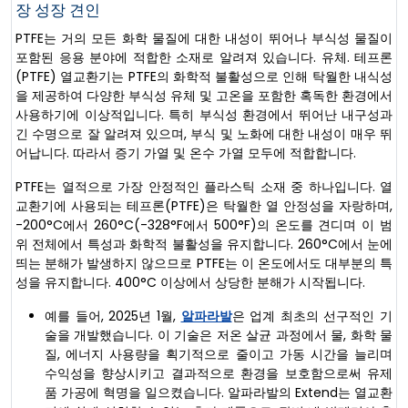
장 성장 견인
PTFE는 거의 모든 화학 물질에 대한 내성이 뛰어나 부식성 물질이
포함된 응용 분야에 적합한 소재로 알려져 있습니다. 유체. 테프론
(PTFE) 열교환기는 PTFE의 화학적 불활성으로 인해 탁월한 내식성
을 제공하여 다양한 부식성 유체 및 고온을 포함한 혹독한 환경에서
사용하기에 이상적입니다. 특히 부식성 환경에서 뛰어난 내구성과
긴 수명으로 잘 알려져 있으며, 부식 및 노화에 대한 내성이 매우 뛰
어납니다. 따라서 증기 가열 및 온수 가열 모두에 적합합니다.
PTFE는 열적으로 가장 안정적인 플라스틱 소재 중 하나입니다. 열
교환기에 사용되는 테프론(PTFE)은 탁월한 열 안정성을 자랑하며,
-200°C에서 260°C(-328°F에서 500°F)의 온도를 견디며 이 범
위 전체에서 특성과 화학적 불활성을 유지합니다. 260°C에서 눈에
띄는 분해가 발생하지 않으므로 PTFE는 이 온도에서도 대부분의 특
성을 유지합니다. 400°C 이상에서 상당한 분해가 시작됩니다.
예를 들어, 2025년 1월,
알파라발
은 업계 최초의 선구적인 기
술을 개발했습니다. 이 기술은 저온 살균 과정에서 물, 화학 물
질, 에너지 사용량을 획기적으로 줄이고 가동 시간을 늘리며
수익성을 향상시키고 결과적으로 환경을 보호함으로써 유제
품 가공에 혁명을 일으켰습니다. 알파라발의 Extend는 열교환