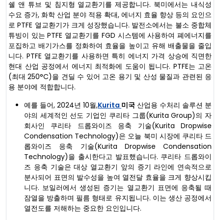
쉘 앤 튜브 및 침지형 열교환기를 제공합니다. 북미에서는 내식성
수요 증가, 화학 산업 분야 적용 확대, 에너지 효율 향상 등의 요인으
로 PTFE 열교환기가 크게 성장했습니다. 발전소에서는 불소 중합체
튜빙이 있는 PTFE 열교환기를 FGD 시스템에 사용하여 폐에너지를
포집하고 배기가스를 정화하여 효율을 높이고 유해 배출물을 줄입
니다. PTFE 열교환기를 사용하면 특히 에너지 가격 상승에 직면한
현대 산업 공정에서 에너지 최적화에 도움이 됩니다. PTFE는 고온
(최대 250°C)을 견딜 수 있어 고온 용기 및 산성 물질과 관련된 응
용 분야에 적합합니다.
예를 들어, 2024년 10월,
Kurita
미국
산업용 수처리 솔루션 분
야의 세계적인 선도 기업인 쿠리타 그룹(Kurita Group)의 자
회사인 쿠리타 드롭와이즈 응축 기술(Kurita Dropwise
Condensation Technology)은 오늘 북미 시장에 쿠리타 드
롭와이즈 응축 기술(Kurita Dropwise Condensation
Technology)을 출시한다고 발표했습니다. 쿠리타 드롭와이
즈 응축 기술은 대상 열교환기 앞의 증기 라인에 연속적으로
분사되어 표면의 발수성을 높여 열전달 효율을 크게 향상시킵
니다. 보일러에서 생성된 증기는 열교환기 표면에 응축될 때
잠열을 방출하며 필름 형태로 유지됩니다. 이는 생산 공정에서
열전도를 저해하는 중요한 요인입니다.