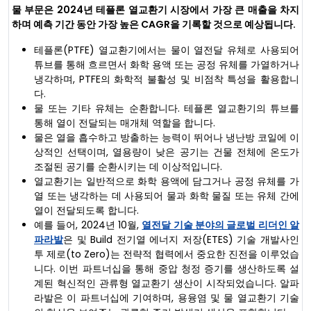
물 부문은 2024년 테플론 열교환기 시장에서 가장 큰 매출을 차지
하며 예측 기간 동안 가장 높은 CAGR을 기록할 것으로 예상됩니다.
테플론(PTFE) 열교환기에서는 물이 열전달 유체로 사용되어
튜브를 통해 흐르면서 화학 용액 또는 공정 유체를 가열하거나
냉각하며, PTFE의 화학적 불활성 및 비점착 특성을 활용합니
다.
물 또는 기타 유체는 순환합니다. 테플론 열교환기의 튜브를
통해 열이 전달되는 매개체 역할을 합니다.
물은 열을 흡수하고 방출하는 능력이 뛰어나 냉난방 코일에 이
상적인 선택이며, 열용량이 낮은 공기는 건물 전체에 온도가
조절된 공기를 순환시키는 데 이상적입니다.
열교환기는 일반적으로 화학 용액에 담그거나 공정 유체를 가
열 또는 냉각하는 데 사용되어 물과 화학 물질 또는 유체 간에
열이 전달되도록 합니다.
예를 들어, 2024년 10월,
열전달 기술 분야의 글로벌 리더인 알
파라발
은 및 Build 전기열 에너지 저장(ETES) 기술 개발사인
투 제로(to Zero)는 전략적 협력에서 중요한 진전을 이루었습
니다. 이번 파트너십을 통해 중압 청정 증기를 생산하도록 설
계된 혁신적인 관류형 열교환기 생산이 시작되었습니다. 알파
라발은 이 파트너십에 기여하며, 용융염 및 물 열교환기 기술