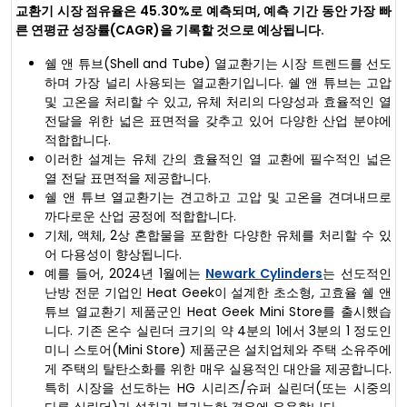
교환기 시장 점유율은 45.30%로 예측되며, 예측 기간 동안 가장 빠
른 연평균 성장률(CAGR)을 기록할 것으로 예상됩니다.
쉘 앤 튜브(Shell and Tube) 열교환기는 시장 트렌드를 선도
하며 가장 널리 사용되는 열교환기입니다. 쉘 앤 튜브는 고압
및 고온을 처리할 수 있고, 유체 처리의 다양성과 효율적인 열
전달을 위한 넓은 표면적을 갖추고 있어 다양한 산업 분야에
적합합니다.
이러한 설계는 유체 간의 효율적인 열 교환에 필수적인 넓은
열 전달 표면적을 제공합니다.
쉘 앤 튜브 열교환기는 견고하고 고압 및 고온을 견뎌내므로
까다로운 산업 공정에 적합합니다.
기체, 액체, 2상 혼합물을 포함한 다양한 유체를 처리할 수 있
어 다용성이 향상됩니다.
예를 들어, 2024년 1월에는
Newark Cylinders
는 선도적인
난방 전문 기업인 Heat Geek이 설계한 초소형, 고효율 쉘 앤
튜브 열교환기 제품군인 Heat Geek Mini Store를 출시했습
니다. 기존 온수 실린더 크기의 약 4분의 1에서 3분의 1 정도인
미니 스토어(Mini Store) 제품군은 설치업체와 주택 소유주에
게 주택의 탈탄소화를 위한 매우 실용적인 대안을 제공합니다.
특히 시장을 선도하는 HG 시리즈/슈퍼 실린더(또는 시중의
다른 실린더)가 설치가 불가능한 경우에 유용합니다.