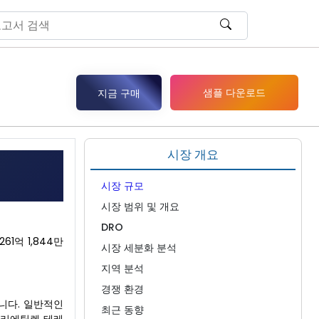
샘플 다운로드
지금 구매
시장 개요
시장 규모
시장 범위 및 개요
DRO
1억 1,844만
시장 세분화 분석
지역 분석
경쟁 환경
니다. 일반적인
최근 동향