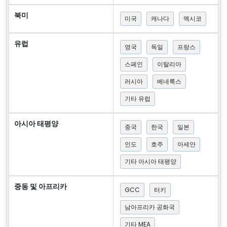
북미
미국
캐나다
멕시코
유럽
영국
독일
프랑스
스페인
이탈리아
러시아
베네룩스
기타 유럽
아시아 태평양
중국
한국
일본
인도
호주
아세안
기타 아시아 태평양
중동 및 아프리카
GCC
터키
남아프리카 공화국
기타 MEA