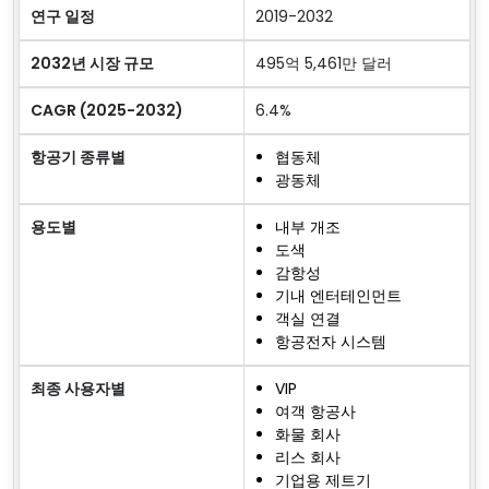
연구 일정
2019-2032
2032년 시장 규모
495억 5,461만 달러
CAGR (2025-2032)
6.4%
항공기 종류별
협동체
광동체
용도별
내부 개조
도색
감항성
기내 엔터테인먼트
객실 연결
항공전자 시스템
최종 사용자별
VIP
여객 항공사
화물 회사
리스 회사
기업용 제트기