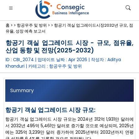
홈 >
>
항공우주 및 방위 >
>
항공기 객실 업그레이드시장2032년 규모, 점
유율, 성장 예측 보고서
항공기 객실 업그레이드 시장 - 규모, 점유율,
산업 동향 및 전망(2025-2032)
ID : CBI_2074 | 업데이트 날짜 :
Apr 2026
| 작성자 :
Aditya
은행·금융·보험
• 소비재
• 에너지 및 전력
• 식품 및 음료
Khanduri
| 카테고리 :
항공우주 및 방위
로그
• 사례 연구
Summary
항공기 객실 업그레이드 시장 규모:
항공기 객실 업그레이드 시장 규모는 2024년 312억 1,931만 달러에
서 2032년 495억 5,461만 달러로 증가할 것으로 예상되며, 2025년
에는 325억 3,239만 달러 증가하여 2025년부터 2032년까지 연평
균 성장률 6.4%를 기록할 것으로 전망됩니다.