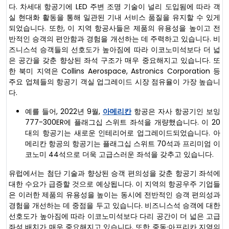
다. 차세대 항공기에 LED 주변 조명 기술이 널리 도입됨에 따라 객
실 현대화 활동을 통해 일관된 기내 서비스 품질을 유지할 수 있게
되었습니다. 또한, 이 지역 항공사들은 제품의 유용성을 높이고 전
반적인 승객의 편안함과 경험을 개선하는 데 주력하고 있습니다. 비
즈니스석 승객들의 선호도가 높아짐에 따라 이코노미석보다 더 넓
은 공간을 갖춘 향상된 좌석 구조가 매우 중요해지고 있습니다. 또
한 북미 지역은 Collins Aerospace, Astronics Corporation 등
주요 업체들의 항공기 객실 업그레이드 시장 점유율이 가장 높습니
다.
예를 들어, 2022년 9월,
아메리칸
항공은 자사 항공기인 보잉
777-300ER에 플래그십 스위트 좌석을 개량했습니다. 이 20
대의 항공기는 새로운 인테리어로 업그레이드되었습니다. 아
메리칸 항공의 항공기는 플래그십 스위트 70석과 프리미엄 이
코노미 44석으로 더욱 고급스러운 좌석을 갖추고 있습니다.
유럽에서는 첨단 기술과 향상된 승객 편의성을 갖춘 항공기 좌석에
대한 수요가 급증할 것으로 예상됩니다. 이 지역의 항공우주 기업들
은 이러한 제품의 유용성을 높이는 동시에 전반적인 승객 편의성과
경험을 개선하는 데 중점을 두고 있습니다. 비즈니스석 승객에 대한
선호도가 높아짐에 따라 이코노미석보다 다리 공간이 더 넓은 고급
좌석 배치가 매우 중요해지고 있습니다. 또한 중동·아프리카 지역의