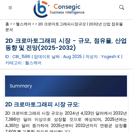
홈 >
>
헬스케어 >
>
2D 크로마토그래피시장규모 | 2032년 산업 점유율
분석
2D 크로마토그래피 시장 - 규모, 점유율, 산업
동향 및 전망(2025-2032)
ID : CBI_1586 | 업데이트 날짜 :
Aug 2025
| 작성자 :
Yogesh K
|
은행·금융·보험
• 소비재
• 에너지 및 전력
• 식품 및 음료
카테고리 :
헬스케어
로그
• 사례 연구
Summary
2D 크로마토그래피 시장 규모:
2D 크로마토그래피 시장 규모는 2024년 4,123만 달러에서 2032년
7,386만 달러 이상으로 성장할 것으로 예상되며, 2025년에는
4,361만 달러 증가하여 2025년부터 2032년까지 연평균 성장률
7.60%를 기록할 것으로 예상됩니다.