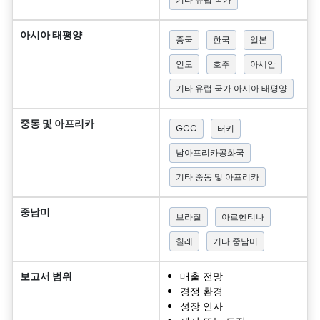
아시아 태평양
중국
한국
일본
인도
호주
아세안
기타 유럽 국가 아시아 태평양
중동 및 아프리카
GCC
터키
남아프리카공화국
기타 중동 및 아프리카
중남미
브라질
아르헨티나
칠레
기타 중남미
보고서 범위
매출 전망
경쟁 환경
성장 인자