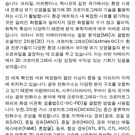
습니다. 브라질, 아르헨티나, 멕시코와 같은 국가에서는 환경 시료
내 잔류성 유기 오염물질 평가에 2D 크로마토그래피 기술을 활용하
려는 시도가 활발합니다. 환경 매트릭스 내 복잡한 시료를 평가하는
것은 알려진 화합물과 알려지지 않은 화합물의 수가 많고 물리적,
화학적 특성이 다양하기 때문에 분석 화학자에게 매우 어려운 과제
입니다. 따라서 라틴 아메리카에서는 질량 분석법(MS)과 결합된
포괄적인 2차원(2D) 가스 크로마토그래피(GC&times GC)가 환
경 전문가들이 다양한 환경 시료에서 극미량 유기 오염물질의 분석
프로파일을 결정하는 데 도움을 주고 있습니다. 이는 라틴 아메리카
에서 2D 크로마토그래피 시장 성장에 수익성 있는 기회가 있음을
보여줍니다.
전 세계 확인된 석유 매장량의 절반 이상이 중동 및 아프리카 지역
에 위치하고 있습니다. 광유 탄화수소는 다양한 분자 구조를 포함하
고 있기 때문에 아랍에미리트, 사우디아라비아, 두바이 등의 국가에
서는 광유 탄화수소 분석에 액체 크로마토그래피-가스 크로마토그
래피와 화염 이온화 검출법(LC-GC-FID)을 결합한 방법을 사용합
니다. 또한, 2차원 가스 크로마토그래피(GCXGC)는 중간 증류액의
탄화수소 조성을 측정합니다. 중동 지역에서는 경유(광유, 경질 경
유(LGO), 중질 경유(MGO), 중질 경유(HGO), 경유 지방산 메틸
에스테르(FAME) 혼합물), 등유, 합성 경유(GTL, BTL, CTL, HVO)
등의 제품을 2D 크로마토그래피 기술을 사용하여 분석합니다. 따라