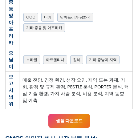
중
동
및
GCC
터키
남아프리카 공화국
아
기타 중동 및 아프리카
프
리
카
중
남
브라질
아르헨티나
칠레
기타 중남미 지역
미
보
매출 전망, 경쟁 환경, 성장 요인, 제약 또는 과제, 기
고
회, 환경 및 규제 환경, PESTLE 분석, PORTER 분석, 핵
서
심 기술 환경, 가치 사슬 분석, 비용 분석, 지역 동향
범
및 예측
위
샘플 다운로드