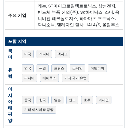
캐논, ST마이크로일렉트로닉스, 삼성전자,
반도체 부품 산업(주), SK하이닉스, 소니, 옴
주요 기업
니비전 테크놀로지스, 하마마츠 포토닉스,
파나소닉, 텔레다인 달사, JAI A/S, 올림푸스
포함 지역
북
미국
캐나다
멕시코
미
영국
독일
프랑스
스페인
이탈리아
유
럽
러시아
베네룩스
기타 국가 유럽
아
시
중국
한국
일본
인도
호주
아세안
아
태
기타 아시아 태평양
평
양