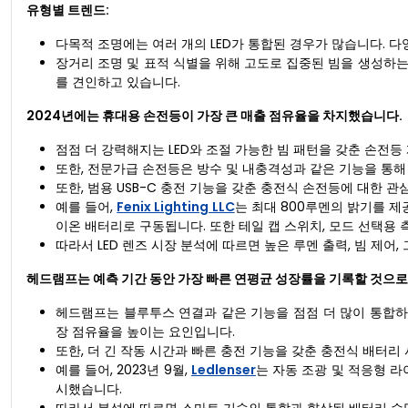
유형별 트렌드:
다목적 조명에는 여러 개의 LED가 통합된 경우가 많습니다. 다
장거리 조명 및 표적 식별을 위해 고도로 집중된 빔을 생성하는 
를 견인하고 있습니다.
2024년에는 휴대용 손전등이 가장 큰 매출 점유율을 차지했습니다.
점점 더 강력해지는 LED와 조절 가능한 빔 패턴을 갖춘 손전등
또한, 전문가급 손전등은 방수 및 내충격성과 같은 기능을 통해
또한, 범용 USB-C 충전 기능을 갖춘 충전식 손전등에 대한 
예를 들어,
Fenix ​​Lighting LLC
는 최대 800루멘의 밝기를 제공하
이온 배터리로 구동됩니다. 또한 테일 캡 스위치, 모드 선택용 측
따라서 LED 렌즈 시장 분석에 따르면 높은 루멘 출력, 빔 제어
헤드램프는 예측 기간 동안 가장 빠른 연평균 성장률을 기록할 것으로
헤드램프는 블루투스 연결과 같은 기능을 점점 더 많이 통합하고
장 점유율을 높이는 요인입니다.
또한, 더 긴 작동 시간과 빠른 충전 기능을 갖춘 충전식 배터리
예를 들어, 2023년 9월,
Ledlenser
는 자동 조광 및 적응형 라이
시했습니다.