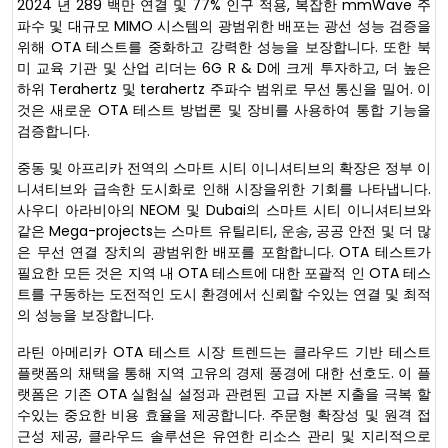
2024 년 289 백만 연결 및 77% 인구 적용, 복잡한 mmWave 주
파수 및 대규모 MIMO 시스템의 광범위한 배포는 광선 성능 검증을
위해 OTA 테스트를 중화하고 강력한 성능을 보장합니다. 또한 북
미 교육 기관 및 산업 리더는 6G R & D에 크게 투자하고, 더 높은
하위 Terahertz 및 terahertz 주파수 범위로 무선 통신을 밀어. 이
것은 새로운 OTA 테스트 방법론 및 장비를 사용하여 통합 기능을
검증합니다.
중동 및 아프리카 전역의 스마트 시티 이니셔티브의 확장은 정부 이
니셔티브와 급속한 도시화로 인해 시장을위한 기회를 나타냅니다.
사우디 아라비아의 NEOM 및 Dubai의 스마트 시티 이니셔티브와
같은 Mega-projects는 스마트 유틸리티, 운송, 공공 안전 및 더 많
은 무선 연결 장치의 광범위한 배포를 포함합니다. OTA 테스트가
필요한 모든 것은 지역 내 OTA 테스트에 대한 포괄적 인 OTA 테스
트를 구동하는 도전적인 도시 환경에서 신뢰할 수있는 연결 및 최적
의 성능을 보장합니다.
라틴 아메리카 OTA 테스트 시장 트렌드는 클라우드 기반 테스트
플랫폼의 채택을 통해 지역 고유의 경제 풍경에 대한 선호도. 이 플
랫폼은 기존 OTA 실험실 설정과 관련된 고급 자본 지출을 극복 할
수있는 중요한 비용 효율을 제공합니다. 주문형 확장성 및 원격 접
근성 제공, 클라우드 솔루션은 유연한 리소스 관리 및 지리적으로