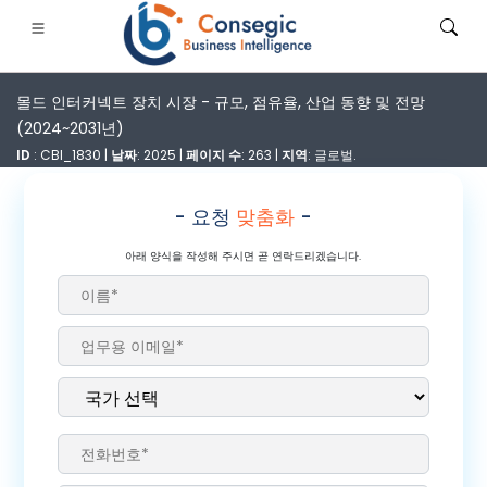
몰드 인터커넥트 장치 시장 - 규모, 점유율, 산업 동향 및 전망
(2024~2031년)
ID
: CBI_1830 |
날짜
: 2025 |
페이지 수
: 263 |
지역
: 글로벌.
- 요청
맞춤화
-
은행·금융·보험
• 소비재
• 에너지 및 전력
• 식품 및 음료
아래 양식을 작성해 주시면 곧 연락드리겠습니다.
로그
• 사례 연구