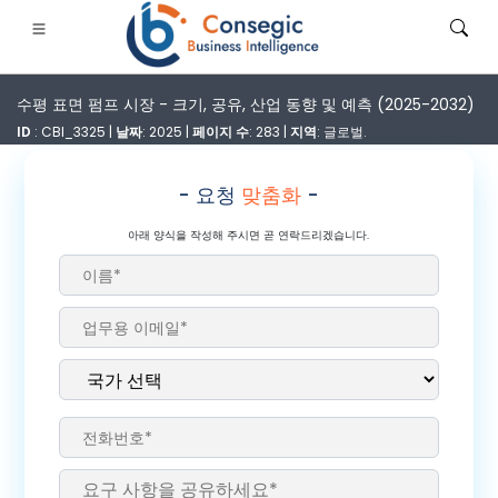
수평 표면 펌프 시장 - 크기, 공유, 산업 동향 및 예측 (2025-2032)
ID
: CBI_3325 |
날짜
: 2025 |
페이지 수
: 283 |
지역
: 글로벌.
- 요청
맞춤화
-
은행·금융·보험
• 소비재
• 에너지 및 전력
• 식품 및 음료
아래 양식을 작성해 주시면 곧 연락드리겠습니다.
로그
• 사례 연구