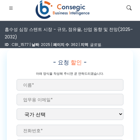
흡수성 심장 스텐트 시장 - 규모, 점유율, 산업 동향 및 전망(2025-
2032)
ID
: CBI_1577 |
날짜
: 2025 |
페이지 수
: 362 |
지역
: 글로벌.
- 요청
할인
-
은행·금융·보험
• 소비재
• 에너지 및 전력
• 식품 및 음료
아래 양식을 작성해 주시면 곧 연락드리겠습니다.
로그
• 사례 연구