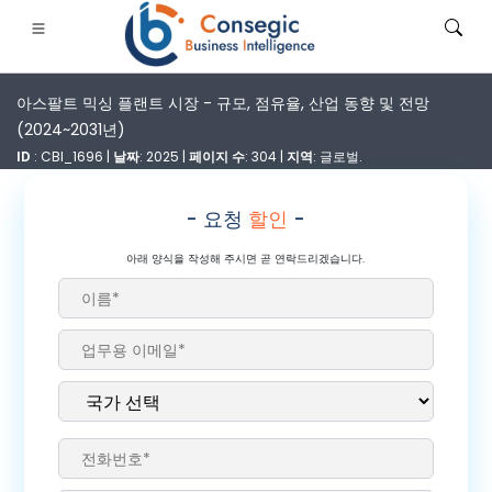
아스팔트 믹싱 플랜트 시장 - 규모, 점유율, 산업 동향 및 전망
(2024~2031년)
ID
: CBI_1696 |
날짜
: 2025 |
페이지 수
: 304 |
지역
: 글로벌.
- 요청
할인
-
은행·금융·보험
• 소비재
• 에너지 및 전력
• 식품 및 음료
아래 양식을 작성해 주시면 곧 연락드리겠습니다.
로그
• 사례 연구