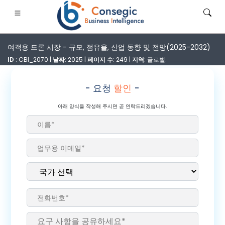
여객용 드론 시장 - 규모, 점유율, 산업 동향 및 전망(2025-2032)
ID
: CBI_2070 |
날짜
: 2025 |
페이지 수
: 249 |
지역
: 글로벌.
- 요청
할인
-
은행·금융·보험
• 소비재
• 에너지 및 전력
• 식품 및 음료
아래 양식을 작성해 주시면 곧 연락드리겠습니다.
로그
• 사례 연구