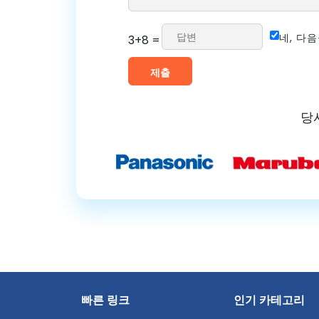
네, 다
3+8 =
당
빠른 링크
인기 카테고리