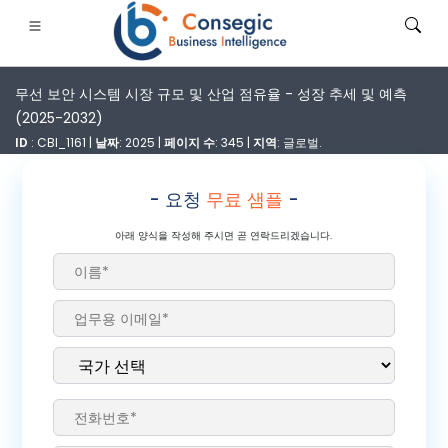
무선 보안 시스템 시장 규모 및 산업 점유율 - 성장 추세 및 예측
(2025-2032)
ID
: CBI_1161 |
날짜
: 2025 |
페이지 수
: 345 |
지역
: 글로벌.
- 요청
무료 샘플
-
은행·금융·보험
• 소비재
• 에너지 및 전력
• 식품 및 음료
아래 양식을 작성해 주시면 곧 연락드리겠습니다.
로그
• 사례 연구