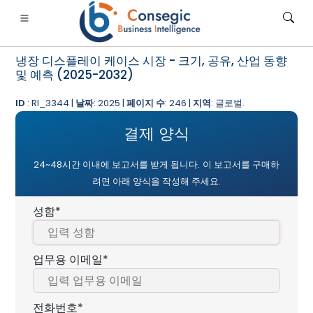
냉장 디스플레이 케이스 시장 - 크기, 공유, 산업 동향
및 예측 (2025-2032)
ID
: RI_3344 |
날짜
: 2025 |
페이지 수
: 246 |
지역
: 글로벌.
결제 양식
은행·금융·보험
• 소비재
• 에너지 및 전력
• 식품 및 음료
24~48시간 이내에 보고서를 받게 됩니다.
이 보고서를 구매하
로그
• 사례 연구
려면 아래 양식을 작성해 주세요.
성함*
업무용 이메일*
전화번호*