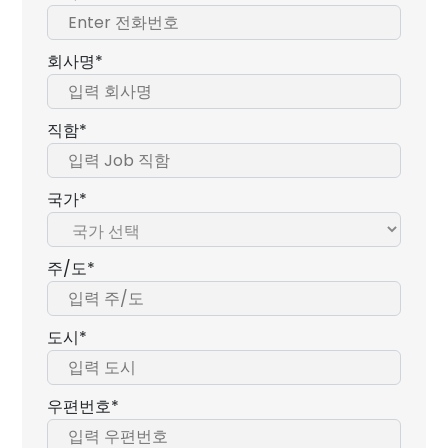
회사명*
직함*
국가*
주/도*
도시*
우편번호*