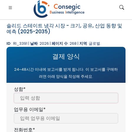
솔리드 스테이트 냉각 시장 - 크기, 공유, 산업 동향 및
예측 (2025-2035)
ID
: RI_3391 |
날짜
: 2026 |
페이지 수
: 268 |
지역
: 글로벌.
결제 양식
은행·금융·보험
• 소비재
• 에너지 및 전력
• 식품 및 음료
24~48시간 이내에 보고서를 받게 됩니다.
이 보고서를 구매하
로그
• 사례 연구
려면 아래 양식을 작성해 주세요.
성함*
업무용 이메일*
전화번호*