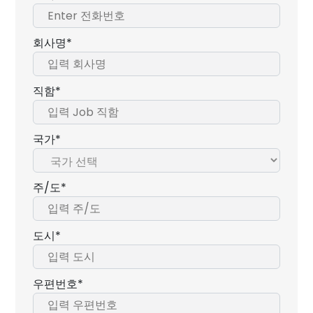
회사명*
직함*
국가*
주/도*
도시*
우편번호*