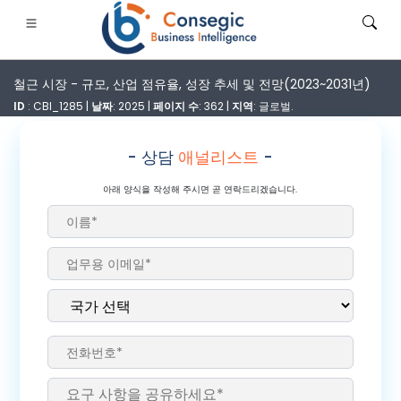
철근 시장 - 규모, 산업 점유율, 성장 추세 및 전망(2023~2031년)
ID
: CBI_1285 |
날짜
: 2025 |
페이지 수
: 362 |
지역
: 글로벌.
- 상담
애널리스트
-
은행·금융·보험
• 소비재
• 에너지 및 전력
• 식품 및 음료
아래 양식을 작성해 주시면 곧 연락드리겠습니다.
로그
• 사례 연구