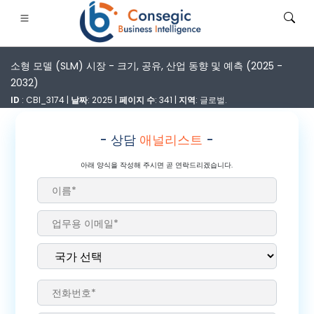
소형 모델 (SLM) 시장 - 크기, 공유, 산업 동향 및 예측 (2025 -
2032)
ID
: CBI_3174 |
날짜
: 2025 |
페이지 수
: 341 |
지역
: 글로벌.
- 상담
애널리스트
-
은행·금융·보험
• 소비재
• 에너지 및 전력
• 식품 및 음료
아래 양식을 작성해 주시면 곧 연락드리겠습니다.
로그
• 사례 연구