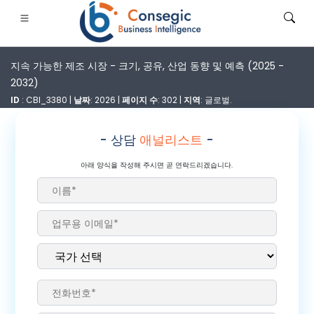
지속 가능한 제조 시장 - 크기, 공유, 산업 동향 및 예측 (2025 -
2032)
ID
: CBI_3380 |
날짜
: 2026 |
페이지 수
: 302 |
지역
: 글로벌.
- 상담
애널리스트
-
은행·금융·보험
• 소비재
• 에너지 및 전력
• 식품 및 음료
아래 양식을 작성해 주시면 곧 연락드리겠습니다.
로그
• 사례 연구