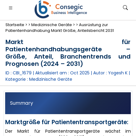
Startseite >
>
Medizinische Geräte >
>
Ausrüstung zur
Patientenhandhabung Markt Größe, Anteilsbericht 2031
Markt für
Patientenhandhabungsgeräte –
Größe, Anteil, Branchentrends und
anken, Finanzdienstleistungen und Versicherungen
• Konsumgüter
• Energie und Strom
• Lebensmitt
Prognosen (2024 – 2031)
ID : CBI_1679 | Aktualisiert am :
Oct 2025
| Autor :
Yogesh K
|
gs
• Fallstudien
Kategorie :
Medizinische Geräte
Summary
Marktgröße für Patiententransportgeräte:
Der Markt für Patiententransportgeräte wächst im