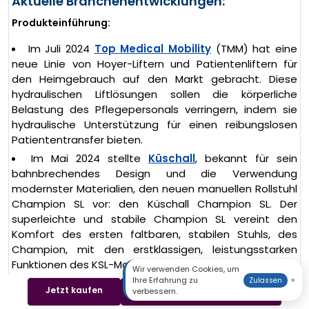
Aktuelle Branchenentwicklungen:
Produkteinführung:
Im Juli 2024
Top Medical Mobility
(TMM) hat eine
neue Linie von Hoyer-Liftern und Patientenliftern für
den Heimgebrauch auf den Markt gebracht. Diese
hydraulischen Liftlösungen sollen die körperliche
Belastung des Pflegepersonals verringern, indem sie
hydraulische Unterstützung für einen reibungslosen
Patiententransfer bieten.
Im Mai 2024 stellte
Küschall
, bekannt für sein
bahnbrechendes Design und die Verwendung
modernster Materialien, den neuen manuellen Rollstuhl
Champion SL vor: den Küschall Champion SL. Der
superleichte und stabile Champion SL vereint den
Komfort des ersten faltbaren, stabilen Stuhls, des
Champion, mit den erstklassigen, leistungsstarken
Funktionen des KSL-Modells.
Wir verwenden Cookies, um
Ihre Erfahrung zu
×
Zulassen
Im Juni 2023 gab
Baxter International Inc.
die
Jetzt kaufen
Beispiel herunterladen
verbessern.
Markteinführung seines neuen Hillrom Progressa+