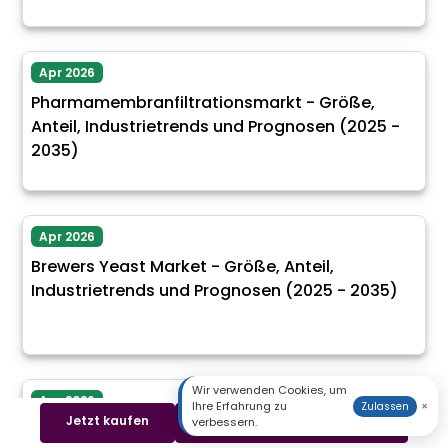
Apr 2026
Pharmamembranfiltrationsmarkt - Größe,
Anteil, Industrietrends und Prognosen (2025 -
2035)
Apr 2026
Brewers Yeast Market - Größe, Anteil,
Industrietrends und Prognosen (2025 - 2035)
Wir verwenden Cookies, um
Apr 2026
Ihre Erfahrung zu
×
Zulassen
Jetzt kaufen
Beispiel herunterladen
verbessern.
Brominmarkt - Größe, Anteil, Industrietrends