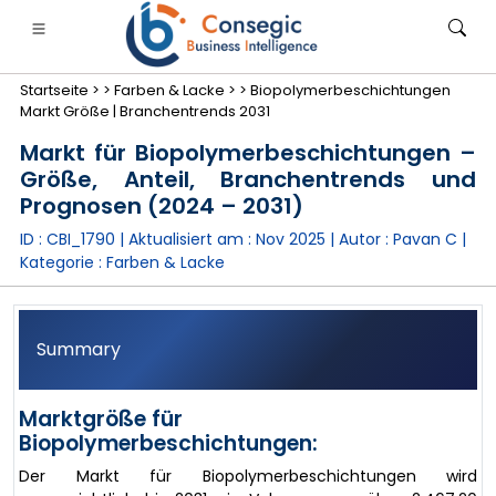
Startseite >
>
Farben & Lacke >
>
Biopolymerbeschichtungen
Markt Größe | Branchentrends 2031
Markt für Biopolymerbeschichtungen –
Größe, Anteil, Branchentrends und
Prognosen (2024 – 2031)
anken, Finanzdienstleistungen und Versicherungen
• Konsumgüter
• Energie und Strom
• Lebensmitt
ID : CBI_1790 | Aktualisiert am :
Nov 2025
| Autor :
Pavan C
|
Kategorie :
Farben & Lacke
gs
• Fallstudien
Summary
Marktgröße für
Biopolymerbeschichtungen:
Der Markt für Biopolymerbeschichtungen wird