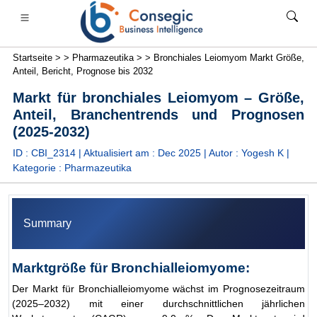
Startseite >
>
Pharmazeutika >
>
Bronchiales Leiomyom Markt Größe,
Anteil, Bericht, Prognose bis 2032
Markt für bronchiales Leiomyom – Größe,
Anteil, Branchentrends und Prognosen
(2025-2032)
anken, Finanzdienstleistungen und Versicherungen
• Konsumgüter
• Energie und Strom
• Lebensmittel 
ID : CBI_2314 | Aktualisiert am :
Dec 2025
| Autor :
Yogesh K
|
Kategorie :
Pharmazeutika
s
• Fallstudien
Summary
Marktgröße für Bronchialleiomyome:
Der Markt für Bronchialleiomyome wächst im Prognosezeitraum
(2025–2032) mit einer durchschnittlichen jährlichen