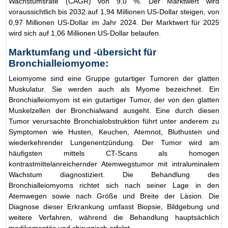
Wachstumsrate (CAGR) von 9,0 %. Der Marktwert wird
voraussichtlich bis 2032 auf 1,94 Millionen US-Dollar steigen, von
0,97 Millionen US-Dollar im Jahr 2024. Der Marktwert für 2025
wird sich auf 1,06 Millionen US-Dollar belaufen.
Marktumfang und -übersicht für
Bronchialleiomyome:
Leiomyome sind eine Gruppe gutartiger Tumoren der glatten
Muskulatur. Sie werden auch als Myome bezeichnet. Ein
Bronchialleiomyom ist ein gutartiger Tumor, der von den glatten
Muskelzellen der Bronchialwand ausgeht. Eine durch diesen
Tumor verursachte Bronchialobstruktion führt unter anderem zu
Symptomen wie Husten, Keuchen, Atemnot, Bluthusten und
wiederkehrender Lungenentzündung. Der Tumor wird am
häufigsten mittels CT-Scans als homogen
kontrastmittelanreichernder Atemwegstumor mit intraluminalem
Wachstum diagnostiziert. Die Behandlung des
Bronchialleiomyoms richtet sich nach seiner Lage in den
Atemwegen sowie nach Größe und Breite der Läsion. Die
Diagnose dieser Erkrankung umfasst Biopsie, Bildgebung und
weitere Verfahren, während die Behandlung hauptsächlich