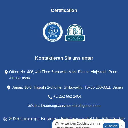
Certification
Kontaktieren Sie uns unter
Office No. 406, 4th Floor Suratwala Mark Plazzo Hinjewadi, Pune
411057 India
Japan: 16-8, Higashi 1-chome, Shibuya-ku, Tokyo 150-0011, Japan
+1-252-552-1404
✉
Sales@consegicbusinessintelligence.com
@ 2026 Consegic Business Intelligence Pvt Ltd. Alle Rechte
Wir verwenden Cookies, um Ihre
×
Zulassen
vorbehalten