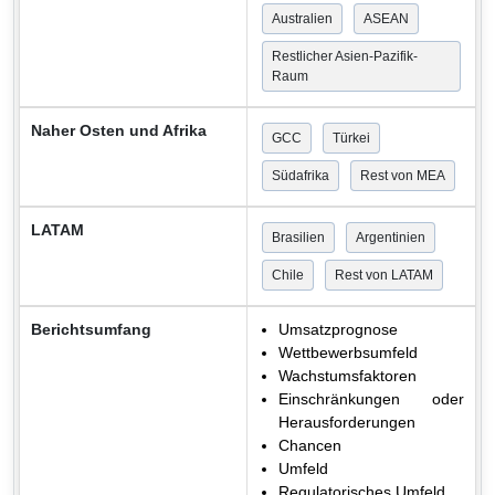
Australien
ASEAN
Restlicher Asien-Pazifik-
Raum
Naher Osten und Afrika
GCC
Türkei
Südafrika
Rest von MEA
LATAM
Brasilien
Argentinien
Chile
Rest von LATAM
Berichtsumfang
Umsatzprognose
Wettbewerbsumfeld
Wachstumsfaktoren
Einschränkungen oder
Herausforderungen
Chancen
Umfeld
Regulatorisches Umfeld