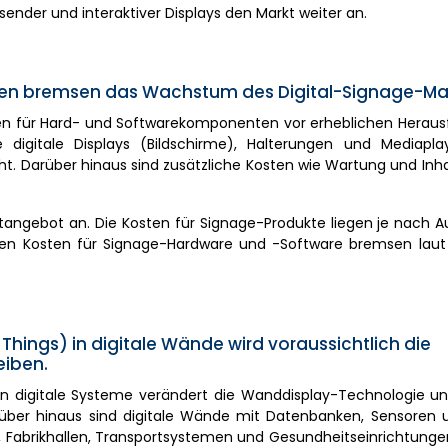
nder und interaktiver Displays den Markt weiter an.
en bremsen das Wachstum des Digital-Signage-Mar
en für Hard- und Softwarekomponenten vor erheblichen Heraus
igitale Displays (Bildschirme), Halterungen und Mediapla
 Darüber hinaus sind zusätzliche Kosten wie Wartung und Inha
ktangebot an. Die Kosten für Signage-Produkte liegen je nach 
ohen Kosten für Signage-Hardware und -Software bremsen laut
Things) in digitale Wände wird voraussichtlich die
eiben.
in digitale Systeme verändert die Wanddisplay-Technologie un
arüber hinaus sind digitale Wände mit Datenbanken, Sensoren
en, Fabrikhallen, Transportsystemen und Gesundheitseinrichtun