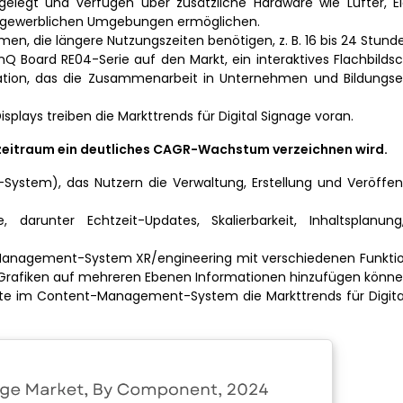
elegt und verfügen über zusätzliche Hardware wie Lüfter, El
in gewerblichen Umgebungen ermöglichen.
men, die längere Nutzungszeiten benötigen, z. B. 16 bis 24 Stund
nQ Board RE04-Serie auf den Markt, ein interaktives Flachbilds
ration, das die Zusammenarbeit in Unternehmen und Bildungse
splays treiben die Markttrends für Digital Signage voran.
ezeitraum ein deutliches CAGR-Wachstum verzeichnen wird.
stem), das Nutzern die Verwaltung, Erstellung und Veröffen
darunter Echtzeit-Updates, Skalierbarkeit, Inhaltsplanung,
Management-System XR/engineering mit verschiedenen Funkti
n Grafiken auf mehreren Ebenen Informationen hinzufügen könne
tte im Content-Management-System die Markttrends für Digita