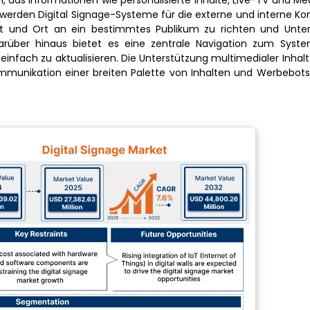
 das Informationen wie personalisierte Inhalte, Live-TV und Med
 werden Digital Signage-Systeme für die externe und interne 
t und Ort an ein bestimmtes Publikum zu richten und Unte
 Darüber hinaus bietet es eine zentrale Navigation zum Sys
nfach zu aktualisieren. Die Unterstützung multimedialer Inha
munikation einer breiten Palette von Inhalten und Werbebot