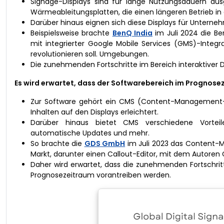
Signage-Displays sind für lange Nutzungsdauern ausg
Wärmeableitungsplatten, die einen längeren Betrieb 
Darüber hinaus eignen sich diese Displays für Unterneh
Beispielsweise brachte
BenQ India
im Juli 2024 die Be
mit integrierter Google Mobile Services (GMS)-Integ
revolutionieren soll. Umgebungen.
Die zunehmenden Fortschritte im Bereich interaktiver Di
Es wird erwartet, dass der Softwarebereich im Prognos
Zur Software gehört ein CMS (Content-Management-Sy
Inhalten auf den Displays erleichtert.
Darüber hinaus bietet CMS verschiedene Vorteile, 
automatische Updates und mehr.
So brachte die
GDS GmbH
im Juli 2023 das Content-
Markt, darunter einen Callout-Editor, mit dem Autore
Daher wird erwartet, dass die zunehmenden Fortschri
Prognosezeitraum vorantreiben werden.