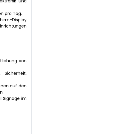
ektronik und
en pro Tag.
chirm-Display
inrichtungen
tlichung von
 Sicherheit,
onen auf den
n.
l Signage im