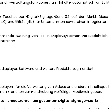
 und -verwaltungsfunktionen, um Inhalte automatisch an Echt
ue Touchscreen-Digital-Signage-Serie 04 auf den Markt. Diese
ll, 4K) und 5554L (4K) für Unternehmen sowie einen integrierten 
nehmende Nutzung von IoT in Displaysystemen voraussichtlich 
ntreiben.
ediaplayer, Software und weitere Produkte segmentiert.
layern für die Verwaltung von Videos und anderen Inhaltsquell
en Branchen zur Handhabung vielfältiger Medieneingaben.
ßten Umsatzanteil am gesamten Digital Signage-Markt.