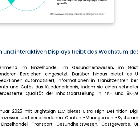
und interaktiven Displays treibt das Wachstum des 
nehmend im Einzelhandel, im Gesundheitswesen, im Gast
nderen Bereichen eingesetzt. Darüber hinaus bietet es 
aktionen automatisiert, Informationen in Transitzentren bere
rants und Cafés das Kundenerlebnis, indem sie einen schnelle
erbesserte Qualität der Inhaltsdarstellung in 4K- und 8K-A
uar 2025 mit BrightSign LLC bietet Ultra-High-Definition-Digi
re-Prozessor und verschiedenen Content-Management-System
 Einzelhandel, Transport, Gesundheitswesen, Gastgewerbe, 