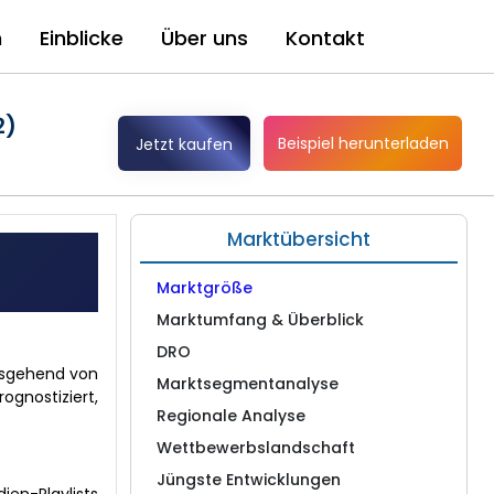
n
Einblicke
Über uns
Kontakt
2)
Beispiel herunterladen
Jetzt kaufen
Marktübersicht
Marktgröße
Marktumfang & Überblick
DRO
ausgehend von
Marktsegmentanalyse
ognostiziert,
Regionale Analyse
Wettbewerbslandschaft
Jüngste Entwicklungen