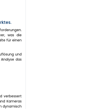
ktes.
forderungen.
yer, was die
lte für einen
Auflösung und
 Analyse das
d verbessert
 und Kameras
gen dynamisch