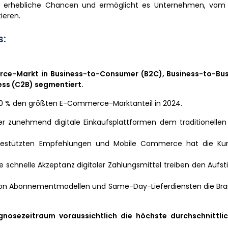
t erhebliche Chancen und ermöglicht es Unternehmen, vom
ieren.
s:
ce-Markt in Business-to-Consumer (B2C), Business-to-Bus
s (C2B) segmentiert.
0 % den größten E-Commerce-Marktanteil in 2024.
 zunehmend digitale Einkaufsplattformen dem traditionellen 
-gestützten Empfehlungen und Mobile Commerce hat die Ku
 schnelle Akzeptanz digitaler Zahlungsmittel treiben den Aufs
 von Abonnementmodellen und Same-Day-Lieferdiensten die Br
osezeitraum voraussichtlich die höchste durchschnittlic