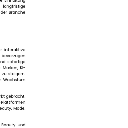
e Einhaltung
 langfristige
 der Branche
 interaktive
r bevorzugen
nd sofortige
 Marken, KI-
zu steigern.
zum Wachstum
rkt gebracht,
-Plattformen
eauty, Mode,
 Beauty und