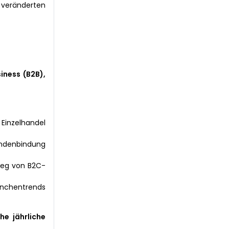
 veränderten
iness (B2B),
Einzelhandel
ndenbindung
tieg von B2C-
anchentrends
he jährliche