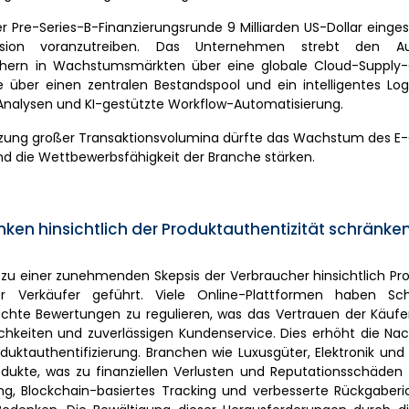
r Pre-Series-B-Finanzierungsrunde 9 Milliarden US-Dollar ein
pansion voranzutreiben. Das Unternehmen strebt den A
auchern in Wachstumsmärkten über eine globale Cloud-Supply
e über einen zentralen Bestandspool und ein intelligentes Log
 Analysen und KI-gestützte Workflow-Automatisierung.
tützung großer Transaktionsvolumina dürfte das Wachstum des
nd die Wettbewerbsfähigkeit der Branche stärken.
n hinsichtlich der Produktauthentizität schränken
zu einer zunehmenden Skepsis der Verbraucher hinsichtlich Pro
 Verkäufer geführt. Viele Online-Plattformen haben Schw
chte Bewertungen zu regulieren, was das Vertrauen der Käufer
chkeiten und zuverlässigen Kundenservice. Dies erhöht die Na
uktauthentifizierung. Branchen wie Luxusgüter, Elektronik un
dukte, was zu finanziellen Verlusten und Reputationsschäden 
g, Blockchain-basiertes Tracking und verbesserte Rückgaberic