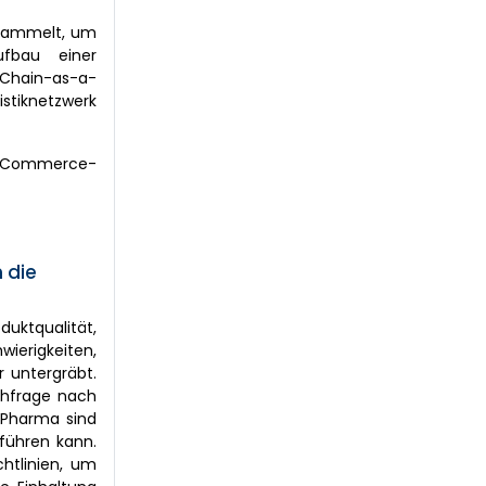
gesammelt, um
ufbau einer
-Chain-as-a-
istiknetzwerk
 E-Commerce-
 die
duktqualität,
ierigkeiten,
 untergräbt.
chfrage nach
d Pharma sind
führen kann.
htlinien, um