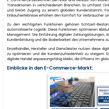
E-Commerce bezeichnet den Kauf und Verkauf von Waren un
Transaktionen in verschiedenen Branchen. Es umfasst Onli
und bietet Zugang zu einem globalen Kundenstamm. Forts
Einkaufserlebnisse erhöhen den Komfort für Verbraucher 
Zu den wichtigsten Funktionen gehören Echtzeit-Bestan
automatisierte Logistik. Diese Funktionen optimieren Ablä
Management. Die Einführung digitaler Zahlungslösungen, 
Kundenbindung und die Skalierbarkeit des Unternehmens zus
Einzelhändler, Hersteller und Dienstleister nutzen diese dig
zu optimieren und die Kundenzufriedenheit zu steigern. D
digitale Handel anpassungsfähig bleibt, die Effizienz im glo
Einblicke in den E-Commerce-Markt: