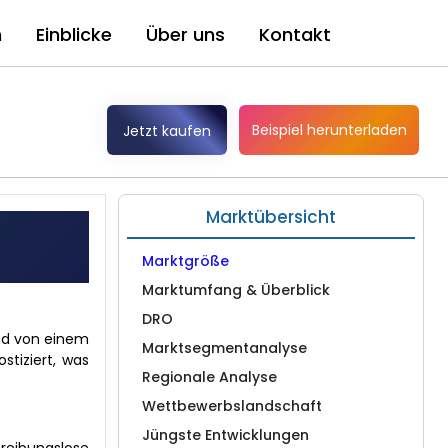
n
Einblicke
Über uns
Kontakt
)
Beispiel herunterladen
Jetzt kaufen
Marktübersicht
Marktgröße
Marktumfang & Überblick
DRO
end von einem
Marktsegmentanalyse
stiziert, was
Regionale Analyse
Wettbewerbslandschaft
Jüngste Entwicklungen