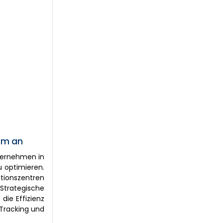
tum an
ternehmen in
u optimieren.
utionszentren
 Strategische
ie Effizienz
-Tracking und