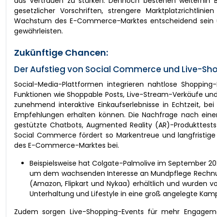
das Vertrauen zu stärken. Dennoch bestehen weiterhin B
gesetzlicher Vorschriften, strengere Marktplatzrichtlinie
Wachstum des E-Commerce-Marktes entscheidend sein und
gewährleisten.
Zukünftige Chancen:
Der Aufstieg von Social Commerce und Live-Sho
Social-Media-Plattformen integrieren nahtlose Shopping-
Funktionen wie Shoppable Posts, Live-Stream-Verkäufe un
zunehmend interaktive Einkaufserlebnisse in Echtzeit, be
Empfehlungen erhalten können. Die Nachfrage nach einem i
gestützte Chatbots, Augmented Reality (AR)-Produkttests
Social Commerce fördert so Markentreue und langfristige
des E-Commerce-Marktes bei.
Beispielsweise hat Colgate-Palmolive im September 202
um dem wachsenden Interesse an Mundpflege Rechnun
(Amazon, Flipkart und Nykaa) erhältlich und wurden 
Unterhaltung und Lifestyle in eine groß angelegte Ka
Zudem sorgen Live-Shopping-Events für mehr Engageme