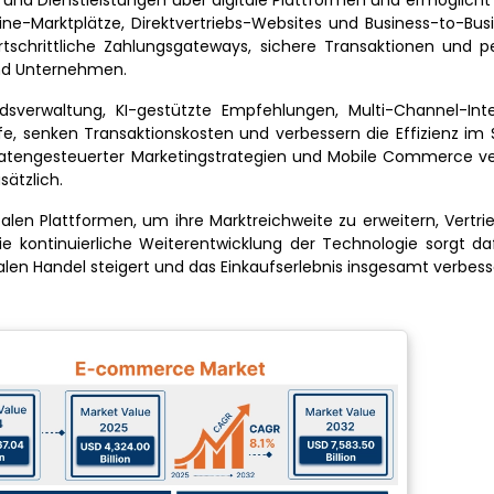
d Dienstleistungen über digitale Plattformen und ermöglicht 
ne-Marktplätze, Direktvertriebs-Websites und Business-to-Bus
chrittliche Zahlungsgateways, sichere Transaktionen und per
und Unternehmen.
dsverwaltung, KI-gestützte Empfehlungen, Multi-Channel-Int
ufe, senken Transaktionskosten und verbessern die Effizienz im
datengesteuerter Marketingstrategien und Mobile Commerce ve
ätzlich.
italen Plattformen, um ihre Marktreichweite zu erweitern, Vertri
ie kontinuierliche Weiterentwicklung der Technologie sorgt da
balen Handel steigert und das Einkaufserlebnis insgesamt verbess