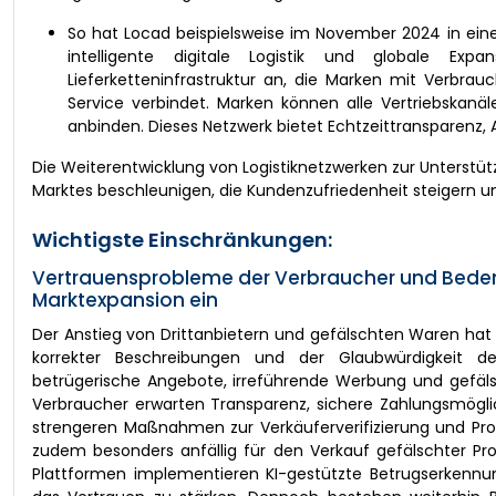
So hat Locad beispielsweise im November 2024 in eine
intelligente digitale Logistik und globale Ex
Lieferketteninfrastruktur an, die Marken mit Verbr
Service verbindet. Marken können alle Vertriebskanäl
anbinden. Dieses Netzwerk bietet Echtzeittransparenz,
Die Weiterentwicklung von Logistiknetzwerken zur Unters
Marktes beschleunigen, die Kundenzufriedenheit steigern u
Wichtigste Einschränkungen:
Vertrauensprobleme der Verbraucher und Bedenke
Marktexpansion ein
Der Anstieg von Drittanbietern und gefälschten Waren hat 
korrekter Beschreibungen und der Glaubwürdigkeit der
betrügerische Angebote, irreführende Werbung und gefäls
Verbraucher erwarten Transparenz, sichere Zahlungsmögli
strengeren Maßnahmen zur Verkäuferverifizierung und Prod
zudem besonders anfällig für den Verkauf gefälschter Pro
Plattformen implementieren KI-gestützte Betrugserkennun