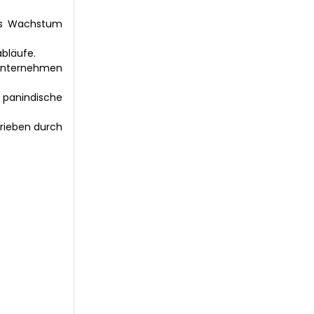
das Wachstum
bläufe.
 Unternehmen
r panindische
trieben durch