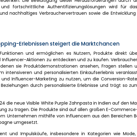
edenken. Die Bewältigung dieser Herausforderungen durch di
n und fortschrittliche Authentifizierungslösungen wird für das
 nachhaltiges Verbrauchervertrauen sowie die Entwicklung
pping-Erlebnissen steigert die Marktchancen
Funktionen und ermöglichen es Nutzern, Produkte direkt über
d Influencer-Aktionen zu entdecken und zu kaufen. Verbrauche
i denen sie Produktdemonstrationen ansehen, Fragen stellen u
ntensiveren und personalisierten Einkaufserlebnis veranlasst
 und Influencer-Marketing zu nutzen, um die Conversion-Rate 
 Beziehungen durch personalisierte Erlebnisse und trägt so 
4 die neue Visible White Purple Zahnpasta in Indien auf den Ma
g zu tragen. Die Produkte sind auf allen großen E-Commerce
vom Unternehmen mithilfe von Influencern aus den Bereichen B
mpagne umgesetzt.
nt und Impulskäufe, insbesondere in Kategorien wie Mode,