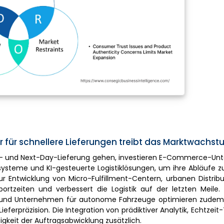
ur für schnellere Lieferungen treibt das Marktwachs
y- und Next-Day-Lieferung gehen, investieren E-Commerce-Un
ssysteme und KI-gesteuerte Logistiklösungen, um ihre Abläufe z
r Entwicklung von Micro-Fulfillment-Centern, urbanen Distrib
ortzeiten und verbessert die Logistik auf der letzten Meile.
s) und Unternehmen für autonome Fahrzeuge optimieren zudem d
ieferpräzision. Die Integration von prädiktiver Analytik, Echtzeit
igkeit der Auftragsabwicklung zusätzlich.