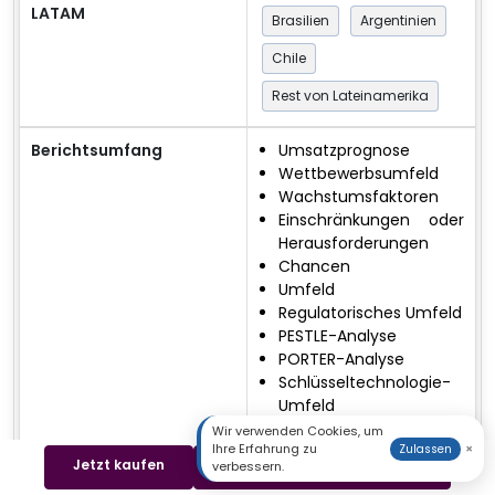
LATAM
Brasilien
Argentinien
Chile
Rest von Lateinamerika
Berichtsumfang
Umsatzprognose
Wettbewerbsumfeld
Wachstumsfaktoren
Einschränkungen oder
Herausforderungen
Chancen
Umfeld
Regulatorisches Umfeld
PESTLE-Analyse
PORTER-Analyse
Schlüsseltechnologie-
Umfeld
Wertschöpfungsketten
Wir verwenden Cookies, um
Ihre Erfahrung zu
×
Zulassen
analyse
Jetzt kaufen
Beispiel herunterladen
verbessern.
Kostenanalyse