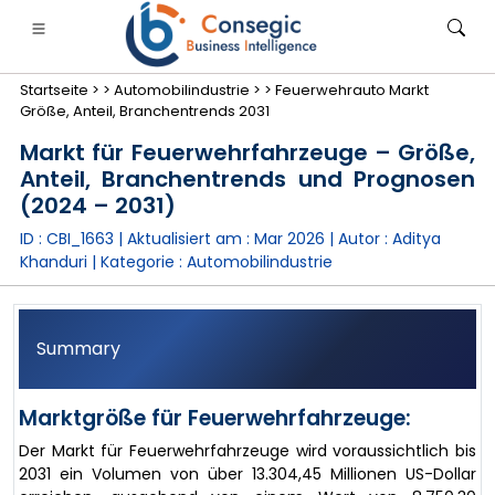
Startseite >
>
Automobilindustrie >
>
Feuerwehrauto Markt
Größe, Anteil, Branchentrends 2031
Markt für Feuerwehrfahrzeuge – Größe,
Anteil, Branchentrends und Prognosen
(2024 – 2031)
anken, Finanzdienstleistungen und Versicherungen
• Konsumgüter
• Energie und Strom
• Lebensmitt
ID : CBI_1663 | Aktualisiert am :
Mar 2026
| Autor :
Aditya
Khanduri
| Kategorie :
Automobilindustrie
gs
• Fallstudien
Summary
Marktgröße für Feuerwehrfahrzeuge:
Der Markt für Feuerwehrfahrzeuge wird voraussichtlich bis
2031 ein Volumen von über 13.304,45 Millionen US-Dollar