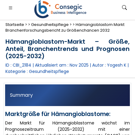
Startseite >
>
Gesundheitspflege >
>
Hämangioblastom Markt
Branchenforschungsbericht zu Größenchancen 2032
Hämangioblastom-Markt – Größe,
Anteil, Branchentrends und Prognosen
(2025-2032)
anken, Finanzdienstleistungen und Versicherungen
• Konsumgüter
• Energie und Strom
• Lebensmitt
ID : CBI_2184 | Aktualisiert am :
Nov 2025
| Autor :
Yogesh K
|
Kategorie :
Gesundheitspflege
gs
• Fallstudien
Summary
Marktgröße für Hämangioblastome:
Der Markt für Hämangioblastome wächst im
Prognosezeitraum (2025–2032) mit einer