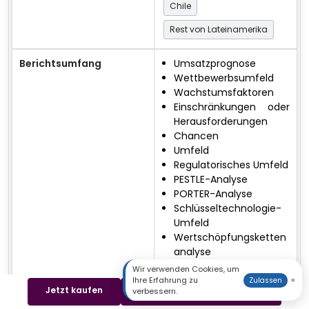
Chile
Rest von Lateinamerika
Berichtsumfang
Umsatzprognose
Wettbewerbsumfeld
Wachstumsfaktoren
Einschränkungen oder
Herausforderungen
Chancen
Umfeld
Regulatorisches Umfeld
PESTLE-Analyse
PORTER-Analyse
Schlüsseltechnologie-
Umfeld
Wertschöpfungsketten
analyse
Kostenanalyse
Wir verwenden Cookies, um
Regionale Trends
Ihre Erfahrung zu
×
Zulassen
Jetzt kaufen
Beispiel herunterladen
verbessern.
Prognose