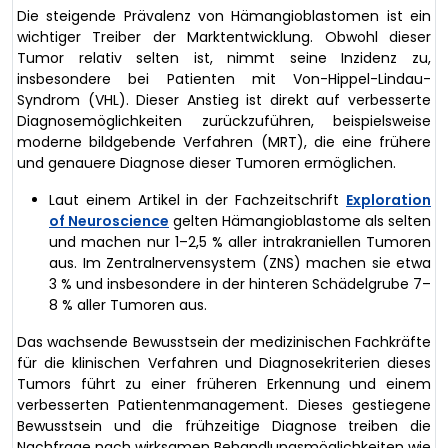
Die steigende Prävalenz von Hämangioblastomen ist ein
wichtiger Treiber der Marktentwicklung. Obwohl dieser
Tumor relativ selten ist, nimmt seine Inzidenz zu,
insbesondere bei Patienten mit Von-Hippel-Lindau-
Syndrom (VHL). Dieser Anstieg ist direkt auf verbesserte
Diagnosemöglichkeiten zurückzuführen, beispielsweise
moderne bildgebende Verfahren (MRT), die eine frühere
und genauere Diagnose dieser Tumoren ermöglichen.
Laut einem Artikel in der Fachzeitschrift
Exploration
of Neuroscience
gelten Hämangioblastome als selten
und machen nur 1–2,5 % aller intrakraniellen Tumoren
aus. Im Zentralnervensystem (ZNS) machen sie etwa
3 % und insbesondere in der hinteren Schädelgrube 7–
8 % aller Tumoren aus.
Das wachsende Bewusstsein der medizinischen Fachkräfte
für die klinischen Verfahren und Diagnosekriterien dieses
Tumors führt zu einer früheren Erkennung und einem
verbesserten Patientenmanagement. Dieses gestiegene
Bewusstsein und die frühzeitige Diagnose treiben die
Nachfrage nach wirksamen Behandlungsmöglichkeiten wie