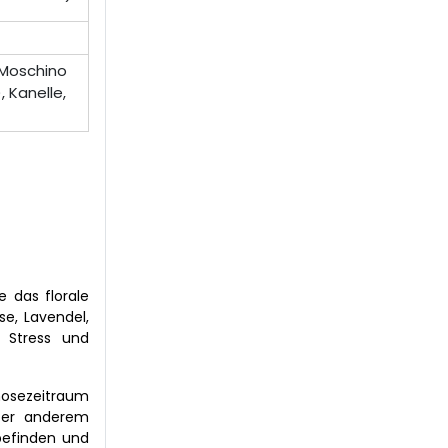
 Moschino
, Kanelle,
e das florale
se, Lavendel,
, Stress und
osezeitraum
nter anderem
lbefinden und