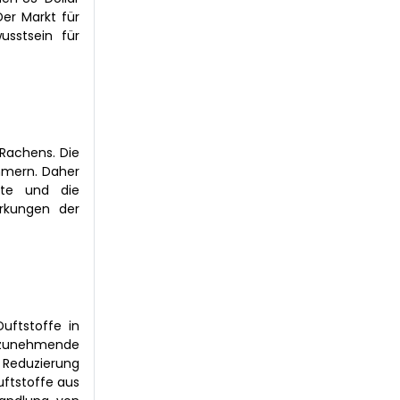
Der Markt für
usstsein für
 Rachens. Die
mmern. Daher
kte und die
rkungen der
uftstoffe in
s zunehmende
r Reduzierung
uftstoffe aus