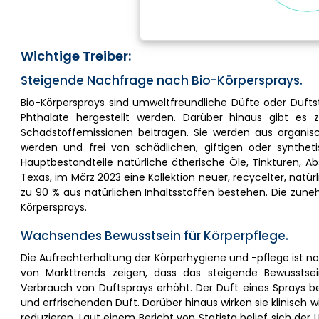
Wichtige Treiber:
Steigende Nachfrage nach Bio-Körpersprays.
Bio-Körpersprays sind umweltfreundliche Düfte oder Dufts
Phthalate hergestellt werden. Darüber hinaus gibt es 
Schadstoffemissionen beitragen. Sie werden aus organisc
werden und frei von schädlichen, giftigen oder synthet
Hauptbestandteile natürliche ätherische Öle, Tinkturen, A
Texas, im März 2023 eine Kollektion neuer, recycelter, natü
zu 90 % aus natürlichen Inhaltsstoffen bestehen. Die zu
Körpersprays.
Wachsendes Bewusstsein für Körperpflege.
Die Aufrechterhaltung der Körperhygiene und -pflege ist n
von Markttrends zeigen, dass das steigende Bewusst
Verbrauch von Duftsprays erhöht. Der Duft eines Spray
und erfrischenden Duft. Darüber hinaus wirken sie klinisch
reduzieren. Laut einem Bericht von Statista belief sich der