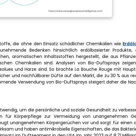
toffe, die ohne den Einsatz schädlicher Chemikalien wie
Erdöl
zunehmende Bedenken hinsichtlich erdölbasierter Produkte,
hen, aromatischen Inhaltsstoffen hergestellt, die aus Pflan
ischen Chemikalien sind. Analysen von Bio-Duftsprays zeigen
bsolues und Harze sind. So brachte La Bouche Rouge mit Hauptsi
rlicher und nachfüllbarer Düfte auf den Markt, die zu 30 % aus r
nehmende Verwendung von Bio-Duftsprays steigert daher die Na
otwendig, um die persönliche und soziale Gesundheit zu verbess
sein für Körperpflege zur Vermeidung von unangenehmen G
s beugt unangenehmen Körpergerüchen vor und sorgt für eine
 wirksam und haben antimikrobielle Eigenschaften, die das Bakt
 Umsatz im Duftsegment in den USA im Jahr 2023 auf 8,71 Milliar