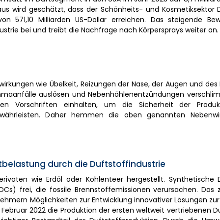
naus wird geschätzt, dass der Schönheits- und Kosmetiksektor 
n 571,10 Milliarden US-Dollar erreichen. Das steigende Bew
trie bei und treibt die Nachfrage nach Körpersprays weiter an.
wirkungen wie Übelkeit, Reizungen der Nase, der Augen und des
hmaanfälle auslösen und Nebenhöhlenentzündungen verschli
hen Vorschriften einhalten, um die Sicherheit der Produ
währleisten. Daher hemmen die oben genannten Nebenwi
belastung durch die Duftstoffindustrie
vaten wie Erdöl oder Kohlenteer hergestellt. Synthetische D
OCs) frei, die fossile Brennstoffemissionen verursachen. Da
lnehmern Möglichkeiten zur Entwicklung innovativer Lösungen zu
Februar 2022 die Produktion der ersten weltweit vertriebenen D