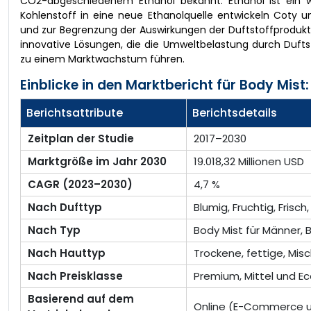
CO2-abgeschiedenem Ethanol bekannt. Ethanol ist ein w
Kohlenstoff in eine neue Ethanolquelle entwickeln Coty 
und zur Begrenzung der Auswirkungen der Duftstoffproduktio
innovative Lösungen, die die Umweltbelastung durch Duftst
zu einem Marktwachstum führen.
Einblicke in den Marktbericht für Body Mist:
Berichtsattribute
Berichtsdetails
Zeitplan der Studie
2017–2030
Marktgröße im Jahr 2030
19.018,32 Millionen USD
CAGR (2023–2030)
4,7 %
Nach Dufttyp
Blumig, Fruchtig, Frisc
Nach Typ
Body Mist für Männer, 
Nach Hauttyp
Trockene, fettige, Mis
Nach Preisklasse
Premium, Mittel und 
Basierend auf dem
Online (E-Commerce u