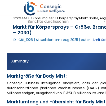
Startseite >
>
Konsumgüter >
>
Körperspray Markt Größe, Ant
Markt für Körpersprays – Größe, Bra
– 2030)
ID : CBI_1028 | Aktualisiert am :
Aug 2025
| Autor :
Amit Sat
Summary
Marktgröße für Body Mist:
Consegic Business Intelligence analysiert, dass der g
durchschnittlichen jährlichen Wachstumsrate (CAGR) von 
Millionen steigen, ausgehend von 13.323,18 Millionen im Jahr 
Marktumfang und -übersicht für Body Mist