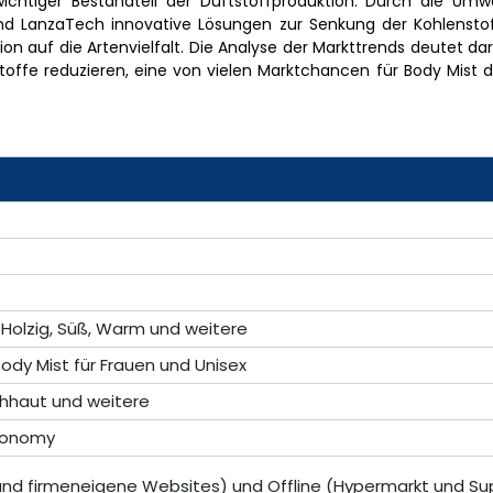
ichtiger Bestandteil der Duftstoffproduktion. Durch die Um
und LanzaTech innovative Lösungen zur Senkung der Kohlensto
n auf die Artenvielfalt. Die Analyse der Markttrends deutet dar
offe reduzieren, eine von vielen Marktchancen für Body Mist da
h, Holzig, Süß, Warm und weitere
Body Mist für Frauen und Unisex
chhaut und weitere
Economy
nd firmeneigene Websites) und Offline (Hypermarkt und Su