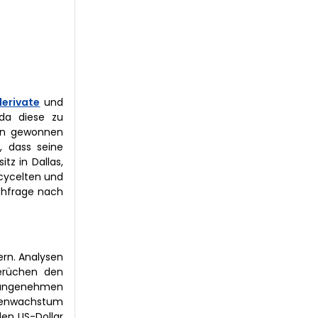
derivate
und
 da diese zu
zen gewonnen
, dass seine
tz in Dallas,
ecycelten und
chfrage nach
ern. Analysen
erüchen den
n angenehmen
erienwachstum
den US-Dollar