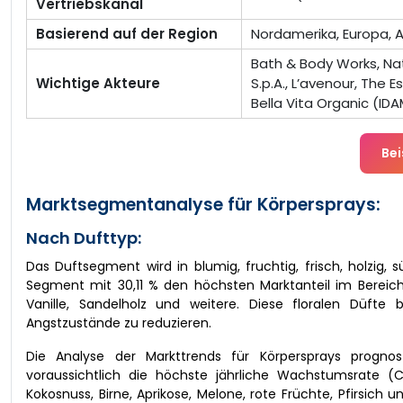
Vertriebskanal
Basierend auf der Region
Nordamerika, Europa, A
Bath & Body Works, Nat
Wichtige Akteure
S.p.A., L’avenour, The 
Bella Vita Organic (ID
Bei
Marktsegmentanalyse für Körpersprays:
Nach Dufttyp:
Das Duftsegment wird in blumig, fruchtig, frisch, holzig,
Segment mit 30,11 % den höchsten Marktanteil im Bereich 
Vanille, Sandelholz und weitere. Diese floralen Düfte
Angstzustände zu reduzieren.
Die Analyse der Markttrends für Körpersprays progno
voraussichtlich die höchste jährliche Wachstumsrate 
Kokosnuss, Birne, Aprikose, Melone, rote Früchte, Pfirsic