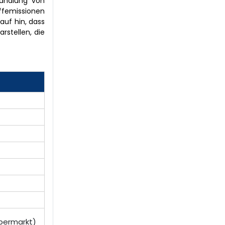
wandlung von
ffemissionen
auf hin, dass
rstellen, die
permarkt)