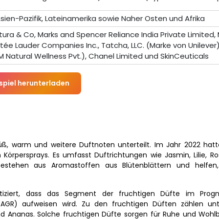
sien-Pazifik, Lateinamerika sowie Naher Osten und Afrika
ura & Co, Marks and Spencer Reliance India Private Limited,
Estée Lauder Companies Inc., Tatcha, LLC. (Marke von Unilever)
AM Natural Wellness Pvt.), Chanel Limited und SkinCeuticals
spiel herunterladen
 süß, warm und weitere Duftnoten unterteilt. Im Jahr 2022 hatt
Körpersprays. Es umfasst Duftrichtungen wie Jasmin, Lilie, Ro
 bestehen aus Aromastoffen aus Blütenblättern und helfen
stiziert, dass das Segment der fruchtigen Düfte im Progn
(CAGR) aufweisen wird. Zu den fruchtigen Düften zählen u
h und Ananas. Solche fruchtigen Düfte sorgen für Ruhe und Woh