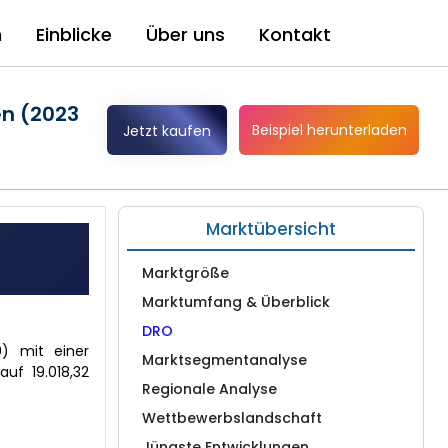
n
Einblicke
Über uns
Kontakt
en (2023
Beispiel herunterladen
Jetzt kaufen
Marktübersicht
Marktgröße
Marktumfang & Überblick
DRO
0) mit einer
Marktsegmentanalyse
uf 19.018,32
Regionale Analyse
Wettbewerbslandschaft
Jüngste Entwicklungen