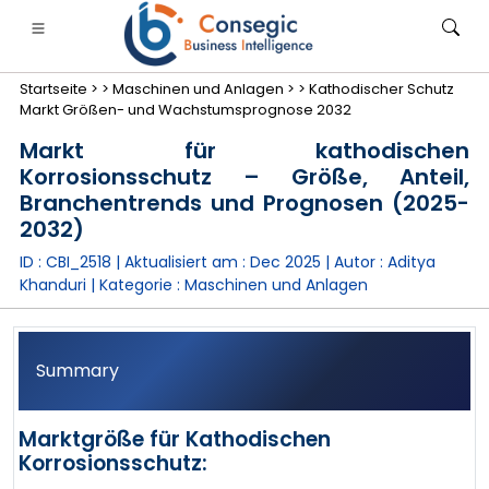
Startseite >
>
Maschinen und Anlagen >
>
Kathodischer Schutz
Markt Größen- und Wachstumsprognose 2032
Markt für kathodischen
Korrosionsschutz – Größe, Anteil,
Branchentrends und Prognosen (2025-
anken, Finanzdienstleistungen und Versicherungen
• Konsumgüter
• Energie und Strom
• Lebensmitt
2032)
ID : CBI_2518 | Aktualisiert am :
Dec 2025
| Autor :
Aditya
gs
• Fallstudien
Khanduri
| Kategorie :
Maschinen und Anlagen
Summary
Marktgröße für Kathodischen
Korrosionsschutz: