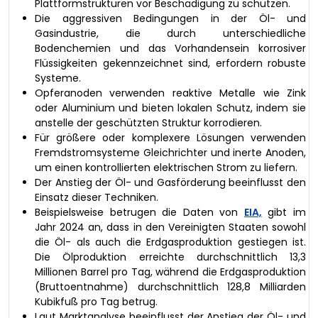
Plattformstrukturen vor Beschädigung zu schützen.
Die aggressiven Bedingungen in der Öl- und
Gasindustrie, die durch unterschiedliche
Bodenchemien und das Vorhandensein korrosiver
Flüssigkeiten gekennzeichnet sind, erfordern robuste
Systeme.
Opferanoden verwenden reaktive Metalle wie Zink
oder Aluminium und bieten lokalen Schutz, indem sie
anstelle der geschützten Struktur korrodieren.
Für größere oder komplexere Lösungen verwenden
Fremdstromsysteme Gleichrichter und inerte Anoden,
um einen kontrollierten elektrischen Strom zu liefern.
Der Anstieg der Öl- und Gasförderung beeinflusst den
Einsatz dieser Techniken.
Beispielsweise betrugen die Daten von
EIA,
gibt im
Jahr 2024 an, dass in den Vereinigten Staaten sowohl
die Öl- als auch die Erdgasproduktion gestiegen ist.
Die Ölproduktion erreichte durchschnittlich 13,3
Millionen Barrel pro Tag, während die Erdgasproduktion
(Bruttoentnahme) durchschnittlich 128,8 Milliarden
Kubikfuß pro Tag betrug.
Laut Marktanalyse beeinflusst der Anstieg der Öl- und