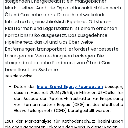
steigenden Energiebedarfs ein maßgeblicher
Markttreiber. Auch die Explorationsaktivitäten nach
Öl und Gas nehmen zu. Die sich entwickelnde
Infrastruktur, einschließlich Pipelines, Offshore-
Plattformen und Lagerstätten, ist einem erhöhten
Korrosionsrisiko ausgesetzt. Das ausgedehnte
Pipelinenetz, das Öl und Gas über weite
Entfernungen transportiert, erfordert verbesserte
Lösungen zur Vermeidung von Leckagen. Die
steigende staatliche Förderung von Öl und Gas
beeinflusst die Systeme.
Beispielsweise
Daten der
India Brand Equity Foundation
besagen,
dass im Haushalt 2024/25 59,75 Millionen US-Dollar für
den Ausbau der Pipeline-Infrastruktur zur Einspeisung
von komprimiertem Biogas (CBG) in das städtische
Gasverteilungsnetz (CGD) bereitgestellt werden.
Laut der Marktanalyse für Kathodenschutz beeinflussen
die oben genannten Faktoren den Markt in dieser Region.