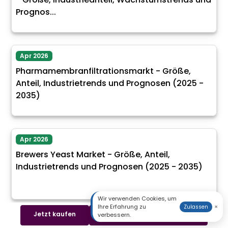
Prognos...
Apr 2026
Pharmamembranfiltrationsmarkt - Größe,
Anteil, Industrietrends und Prognosen (2025 -
2035)
Apr 2026
Brewers Yeast Market - Größe, Anteil,
Industrietrends und Prognosen (2025 - 2035)
Wir verwenden Cookies, um
Ihre Erfahrung zu
×
Zulassen
Jetzt kaufen
Beispiel herunterladen
verbessern.
Apr 2026