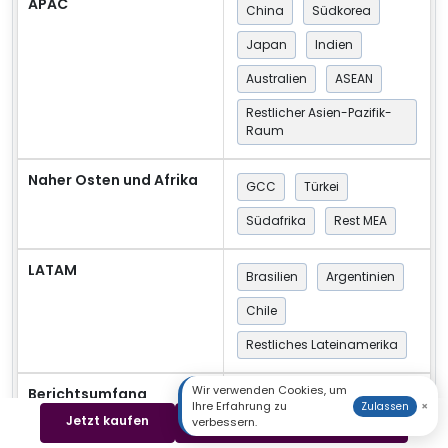
APAC
China
Südkorea
Japan
Indien
Australien
ASEAN
Restlicher Asien-Pazifik-
Raum
Naher Osten und Afrika
GCC
Türkei
Südafrika
Rest MEA
LATAM
Brasilien
Argentinien
Chile
Restliches Lateinamerika
Wir verwenden Cookies, um
Berichtsumfang
Umsatzprognose
Ihre Erfahrung zu
×
Zulassen
Wettbewerbsumfeld
Jetzt kaufen
Beispiel herunterladen
verbessern.
Wachstumsfaktoren