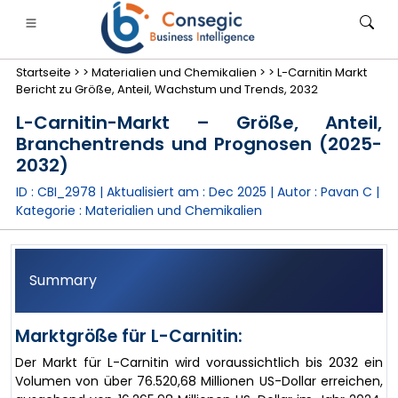
Startseite >
>
Materialien und Chemikalien >
>
L-Carnitin Markt
Bericht zu Größe, Anteil, Wachstum und Trends, 2032
L-Carnitin-Markt – Größe, Anteil,
Branchentrends und Prognosen (2025-
2032)
anken, Finanzdienstleistungen und Versicherungen
• Konsumgüter
• Energie und Strom
• Lebensmitt
ID : CBI_2978 | Aktualisiert am :
Dec 2025
| Autor :
Pavan C
|
Kategorie :
Materialien und Chemikalien
gs
• Fallstudien
Summary
Marktgröße für L-Carnitin:
Der Markt für L-Carnitin wird voraussichtlich bis 2032 ein
Volumen von über 76.520,68 Millionen US-Dollar erreichen,