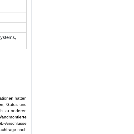
Systems,
ationen hatten
len, Gates und
ich zu anderen
Wandmontierte
SB-Anschlüsse
Nachfrage nach