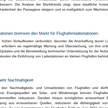
essern. Die Analyse der Markttrends zeigt, dass staatliche Invest
ufriedenheit der Passagiere steigern und so maßgeblich zum Wachst
tionen bremsen den Markt für Flughafenladestationen.
t hohen Vorlaufkosten verbunden, darunter die Anschaffung teurer 
us erfordern sie regelmäßige Wartung und Überwachung, um ihre o
pdates und die Bereitstellung technischer Unterstützung für die Nutze
skosten die Einführung von Ladestationen an kleinen Flughäfen behin
mehr Nachhaltigkeit
it den Nachhaltigkeits- und Umweltzielen von Flughäfen und dür
rer Energiequellen wie Solar- und Windenergie können Flughafen
ennstoffen reduzieren. Darüber hinaus ermöglichen erneuerbare E
gung aus erneuerbaren Quellen, reduzieren die Abhängigkeit von t