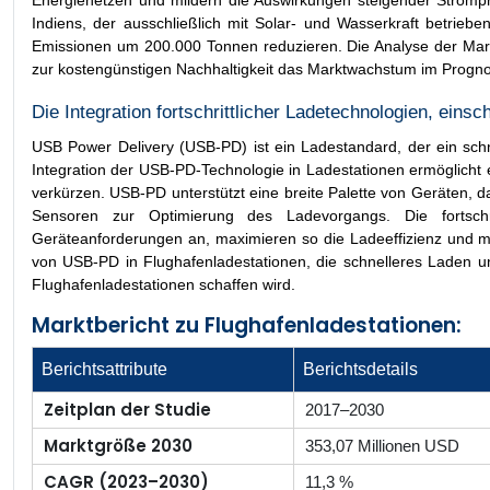
Energienetzen und mildern die Auswirkungen steigender Strompr
Indiens, der ausschließlich mit Solar- und Wasserkraft betrieb
Emissionen um 200.000 Tonnen reduzieren. Die Analyse der Markt
zur kostengünstigen Nachhaltigkeit das Marktwachstum im Progno
Die Integration fortschrittlicher Ladetechnologien, eins
USB Power Delivery (USB-PD) ist ein Ladestandard, der ein sch
Integration der USB-PD-Technologie in Ladestationen ermöglicht 
verkürzen. USB-PD unterstützt eine breite Palette von Geräten, d
Sensoren zur Optimierung des Ladevorgangs. Die fortschr
Geräteanforderungen an, maximieren so die Ladeeffizienz und mi
von USB-PD in Flughafenladestationen, die schnelleres Laden un
Flughafenladestationen schaffen wird.
Marktbericht zu Flughafenladestationen:
Berichtsattribute
Berichtsdetails
Zeitplan der Studie
2017–2030
Marktgröße 2030
353,07 Millionen USD
CAGR (2023–2030)
11,3 %