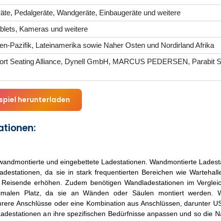
räte, Pedalgeräte, Wandgeräte, Einbaugeräte und weitere
ablets, Kameras und weitere
en-Pazifik, Lateinamerika sowie Naher Osten und Nordirland Afrika
rport Seating Alliance, Dynell GmbH, MARCUS PEDERSEN, Parabit 
spiel herunterladen
tionen:
wandmontierte und eingebettete Ladestationen. Wandmontierte Ladest
destationen, da sie in stark frequentierten Bereichen wie Wartehal
für Reisende erhöhen. Zudem benötigen Wandladestationen im Vergle
inimalen Platz, da sie an Wänden oder Säulen montiert werden. 
hrere Anschlüsse oder eine Kombination aus Anschlüssen, darunter U
 Ladestationen an ihre spezifischen Bedürfnisse anpassen und so die 