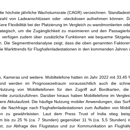
die höchste jährliche Wachstumsrate (CAGR) verzeichnen. Standladest
he Anzahl von Ladeanschlüssen oder -steckdosen aufnehmen können. 
ere Flexibilität bei der Platzierung im Vergleich zu wandmontierten od
trategisch, um die Zugänglichkeit zu maximieren und den Passagierb
n verfügen zudem über zusätzliche Funktionen wie bequeme Sitzgele
n. Die Segmenttrendanalyse zeigt, dass die oben genannten Faktoren
 die Markttrends für Flughafenladestationen in den kommenden Jahren v
, Kameras und weitere. Mobiltelefone hatten im Jahr 2022 mit 33,45
nd werden im Prognosezeitraum voraussichtlich auch die schnell
utzung von Mobiltelefonen für den Zugriff auf Bordkarten, di
ilie zurückzuführen. Darüber hinaus haben Mobiltelefone im Verglei
rzere Akkulaufzeit. Die häufige Nutzung mobiler Anwendungen, das Surf
die Nachfrage nach Flughafenladestationen zum Aufladen von Mobil
n zu gewährleisten. Laut dem Press Trust of India stieg beisp
um bis zu 25 % (ca. 7 Stunden) gegenüber 11 % (ca. 5,5 Stunden) im
, zur Abfrage des Flugstatus und zur Kommunikation an Flughäfe