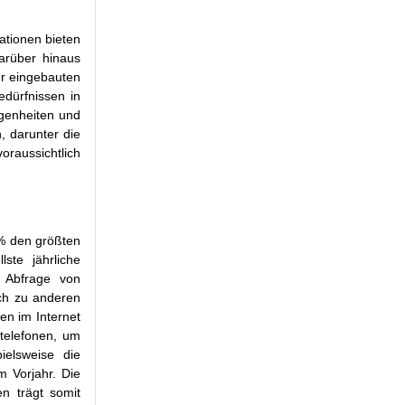
ationen bieten
Darüber hinaus
er eingebauten
edürfnissen in
genheiten und
, darunter die
oraussichtlich
 % den größten
ste jährliche
e Abfrage von
ch zu anderen
en im Internet
telefonen, um
ielsweise die
 Vorjahr. Die
n trägt somit