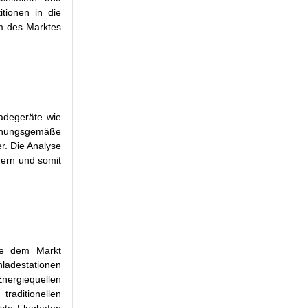
itionen in die
um des Marktes
Ladegeräte wie
rdnungsgemäße
r. Die Analyse
dern und somit
fte dem Markt
ladestationen
nergiequellen
raditionellen