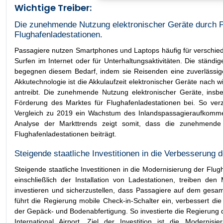
Wichtige Treiber:
Die zunehmende Nutzung elektronischer Geräte durch Pa
Flughafenladestationen.
Passagiere nutzen Smartphones und Laptops häufig für verschied
Surfen im Internet oder für Unterhaltungsaktivitäten. Die ständ
begegnen diesem Bedarf, indem sie Reisenden eine zuverlässige 
Akkutechnologie ist die Akkulaufzeit elektronischer Geräte nach
antreibt. Die zunehmende Nutzung elektronischer Geräte, ins
Förderung des Marktes für Flughafenladestationen bei. So ve
Vergleich zu 2019 ein Wachstum des Inlandspassagieraufkom
Analyse der Markttrends zeigt somit, dass die zunehmende
Flughafenladestationen beiträgt.
Steigende staatliche Investitionen in die Verbesserung d
Steigende staatliche Investitionen in die Modernisierung der Flu
einschließlich der Installation von Ladestationen, treiben den
investieren und sicherzustellen, dass Passagiere auf dem ges
führt die Regierung mobile Check-in-Schalter ein, verbessert di
der Gepäck- und Bodenabfertigung. So investierte die Regierun
International Airport. Ziel der Investition ist die Moderni