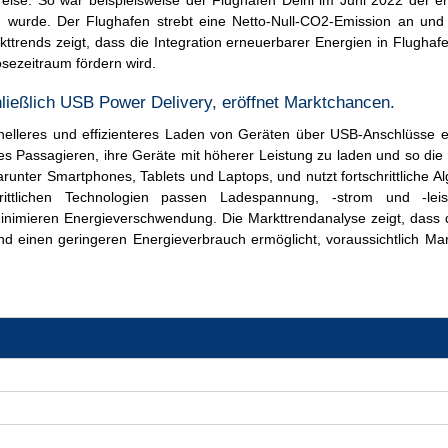
eise. So war beispielsweise der Flughafen Delhi im Juni 2022 der e
en wurde. Der Flughafen strebt eine Netto-Null-CO2-Emission an und
trends zeigt, dass die Integration erneuerbarer Energien in Flugha
sezeitraum fördern wird.
chließlich USB Power Delivery, eröffnet Marktchancen.
nelleres und effizienteres Laden von Geräten über USB-Anschlüsse e
es Passagieren, ihre Geräte mit höherer Leistung zu laden und so die
arunter Smartphones, Tablets und Laptops, und nutzt fortschrittliche A
ittlichen Technologien passen Ladespannung, -strom und -lei
nimieren Energieverschwendung. Die Markttrendanalyse zeigt, dass d
d einen geringeren Energieverbrauch ermöglicht, voraussichtlich Ma