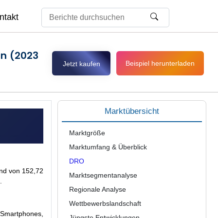
ntakt
en (2023
Beispiel herunterladen
Jetzt kaufen
Marktübersicht
Marktgröße
Marktumfang & Überblick
DRO
end von 152,72
Marktsegmentanalyse
.
Regionale Analyse
Wettbewerbslandschaft
 Smartphones,
Jüngste Entwicklungen