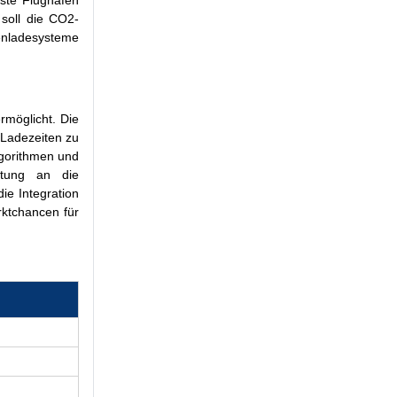
rste Flughafen
 soll die CO2-
fenladesysteme
rmöglicht. Die
 Ladezeiten zu
lgorithmen und
stung an die
ie Integration
rktchancen für