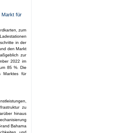
 Markt für
ordkarten, zum
 Ladestationen
chritte in der
 und den Markt
aßgeblich zur
ember 2022 im
 um 85 %. Die
 Marktes für
nstleistungen,
frastruktur zu
arüber hinaus
Mechanisierung
s Grand Bahama
ichkeiten und