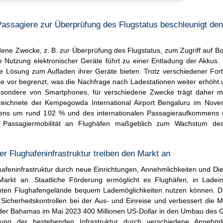
ssagiere zur Überprüfung des Flugstatus beschleunigt den
ene Zwecke, z. B. zur Überprüfung des Flugstatus, zum Zugriff auf B
ige Nutzung elektronischer Geräte führt zu einer Entladung der Akkus.
Lösung zum Aufladen ihrer Geräte bieten. Trotz verschiedener Forts
 wie vor begrenzt, was die Nachfrage nach Ladestationen weiter erhöht
besondere von Smartphones, für verschiedene Zwecke trägt daher m
rzeichnete der Kempegowda International Airport Bengaluru im Nov
mens um rund 102 % und des internationalen Passagieraufkommens
 Passagiermobilität an Flughäfen maßgeblich zum Wachstum des
er Flughafeninfrastruktur treiben den Markt an
ghafeninfrastruktur durch neue Einrichtungen, Annehmlichkeiten und Die
 Markt an. Staatliche Förderung ermöglicht es Flughäfen, in Ladein
amten Flughafengelände bequem Lademöglichkeiten nutzen können. D
e Sicherheitskontrollen bei der Aus- und Einreise und verbessert die 
g der Bahamas im Mai 2023 400 Millionen US-Dollar in den Umbau de
sierung der bestehenden Infrastruktur durch verschiedene Annehml