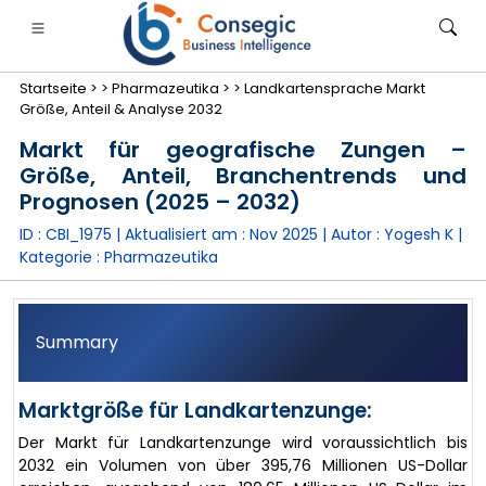
Startseite >
>
Pharmazeutika >
>
Landkartensprache Markt
Größe, Anteil & Analyse 2032
Markt für geografische Zungen –
Größe, Anteil, Branchentrends und
Prognosen (2025 – 2032)
anken, Finanzdienstleistungen und Versicherungen
• Konsumgüter
• Energie und Strom
• Lebensmitt
ID : CBI_1975 | Aktualisiert am :
Nov 2025
| Autor :
Yogesh K
|
Kategorie :
Pharmazeutika
gs
• Fallstudien
Summary
Marktgröße für Landkartenzunge:
Der Markt für Landkartenzunge wird voraussichtlich bis
2032 ein Volumen von über 395,76 Millionen US-Dollar