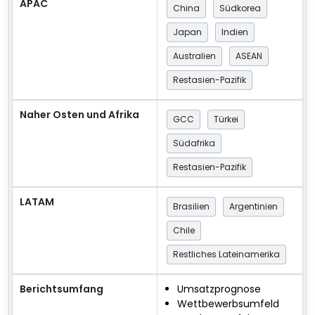
APAC
China
Südkorea
Japan
Indien
Australien
ASEAN
Restasien-Pazifik
Naher Osten und Afrika
GCC
Türkei
Südafrika
Restasien-Pazifik
LATAM
Brasilien
Argentinien
Chile
Restliches Lateinamerika
Berichtsumfang
Umsatzprognose
Wettbewerbsumfeld