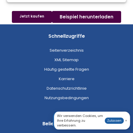
Jetzt kaufen
Beispiel herunterladen
Schnellzugriffe
Seitenverzeichnis
XML Sitemap
Häufig gestellte Fragen
Karriere
Datenschutzrichtlinie
Nutzungsbedingungen
Wir verwenden Cookies, um
Ihre Erfahrung zu
×
Zulassen
Beliebte Kategorien
verbessern.