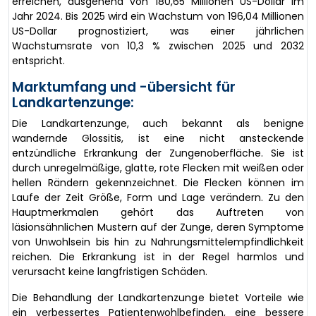
erreichen, ausgehend von 180,65 Millionen US-Dollar im
Jahr 2024. Bis 2025 wird ein Wachstum von 196,04 Millionen
US-Dollar prognostiziert, was einer jährlichen
Wachstumsrate von 10,3 % zwischen 2025 und 2032
entspricht.
Marktumfang und -übersicht für
Landkartenzunge:
Die Landkartenzunge, auch bekannt als benigne
wandernde Glossitis, ist eine nicht ansteckende
entzündliche Erkrankung der Zungenoberfläche. Sie ist
durch unregelmäßige, glatte, rote Flecken mit weißen oder
hellen Rändern gekennzeichnet. Die Flecken können im
Laufe der Zeit Größe, Form und Lage verändern. Zu den
Hauptmerkmalen gehört das Auftreten von
läsionsähnlichen Mustern auf der Zunge, deren Symptome
von Unwohlsein bis hin zu Nahrungsmittelempfindlichkeit
reichen. Die Erkrankung ist in der Regel harmlos und
verursacht keine langfristigen Schäden.
Die Behandlung der Landkartenzunge bietet Vorteile wie
ein verbessertes Patientenwohlbefinden, eine bessere