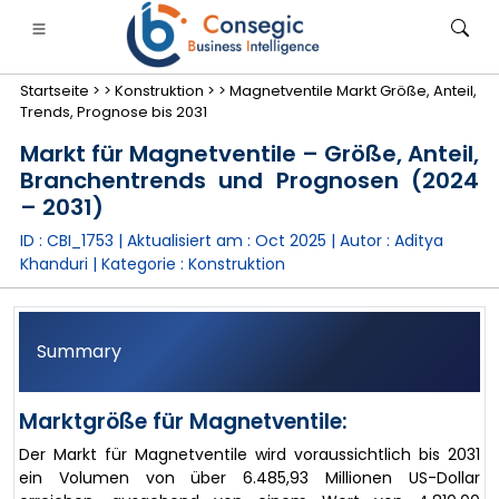
Startseite >
>
Konstruktion >
>
Magnetventile Markt Größe, Anteil,
Trends, Prognose bis 2031
Markt für Magnetventile – Größe, Anteil,
Branchentrends und Prognosen (2024
– 2031)
anken, Finanzdienstleistungen und Versicherungen
• Konsumgüter
• Energie und Strom
• Lebensmitt
ID : CBI_1753 | Aktualisiert am :
Oct 2025
| Autor :
Aditya
Khanduri
| Kategorie :
Konstruktion
gs
• Fallstudien
Summary
Marktgröße für Magnetventile:
Der Markt für Magnetventile wird voraussichtlich bis 2031
ein Volumen von über 6.485,93 Millionen US-Dollar