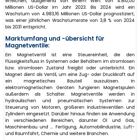
erreichen, ausgehend von einem Wert von 4.810,00
Millionen US-Dollar im Jahr 2023. Bis 2024 wird ein
Wachstum von 4.983,16 Millionen US-Dollar prognostiziert,
was einer jährlichen Wachstumsrate von 3,8 % von 2024
bis 2031 entspricht.
Marktumfang und -übersicht für
Magnetventile:
Ein Magnetventil ist eine Steuereinheit, die den
Flüssigkeitsfluss in Systemen oder Behältern im stromlosen
bzw. stromlosen Zustand freigibt oder unterbricht. Ein
Magnet dient als Ventil, um eine Zug- oder Druckkraft auf
ein magnetisches Bauteil auszulösen. In
elektromagnetischen Geräten fungieren Magnetspulen
außerdem als Schalter. Magnetventile werden in
hydraulischen und pneumatischen Systemen zur
Steuerung von Motoren, größeren Industrieventilen und
Zylindern eingesetzt. Darüber hinaus finden sie Anwendung
in verschiedenen Bereichen, darunter Öl und Gas,
Maschinenbau und … Fertigung, Automobilindustrie, Luft-
und Raumfahrt, Chemie und weitere Branchen.