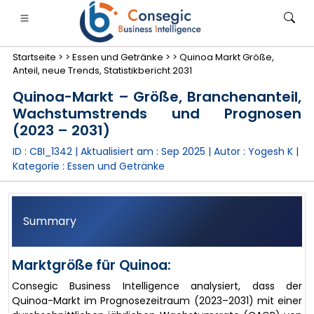
Startseite >
>
Essen und Getränke >
>
Quinoa Markt Größe,
Anteil, neue Trends, Statistikbericht 2031
Quinoa-Markt – Größe, Branchenanteil,
Wachstumstrends und Prognosen
(2023 – 2031)
anken, Finanzdienstleistungen und Versicherungen
• Konsumgüter
• Energie und Strom
• Lebensmitt
ID : CBI_1342 | Aktualisiert am :
Sep 2025
| Autor :
Yogesh K
|
Kategorie :
Essen und Getränke
gs
• Fallstudien
Summary
Marktgröße für Quinoa:
Consegic Business Intelligence analysiert, dass der
Quinoa-Markt im Prognosezeitraum (2023–2031) mit einer