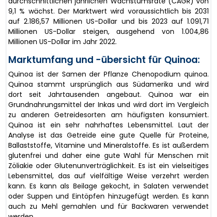
durchschnittlichen jährlichen Wachstumsrate (CAGR) von
9,1 % wächst. Der Marktwert wird voraussichtlich bis 2031
auf 2.186,57 Millionen US-Dollar und bis 2023 auf 1.091,71
Millionen US-Dollar steigen, ausgehend von 1.004,86
Millionen US-Dollar im Jahr 2022.
Marktumfang und -übersicht für Quinoa:
Quinoa ist der Samen der Pflanze Chenopodium quinoa.
Quinoa stammt ursprünglich aus Südamerika und wird
dort seit Jahrtausenden angebaut. Quinoa war ein
Grundnahrungsmittel der Inkas und wird dort im Vergleich
zu anderen Getreidesorten am häufigsten konsumiert.
Quinoa ist ein sehr nahrhaftes Lebensmittel. Laut der
Analyse ist das Getreide eine gute Quelle für Proteine,
Ballaststoffe, Vitamine und Mineralstoffe. Es ist außerdem
glutenfrei und daher eine gute Wahl für Menschen mit
Zöliakie oder Glutenunverträglichkeit. Es ist ein vielseitiges
Lebensmittel, das auf vielfältige Weise verzehrt werden
kann. Es kann als Beilage gekocht, in Salaten verwendet
oder Suppen und Eintöpfen hinzugefügt werden. Es kann
auch zu Mehl gemahlen und für Backwaren verwendet
werden.