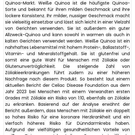
Quinoa-Markt. Weiße Quinoa ist die häufigste Quinoa-
Sorte und bekannt für ihren milden Geschmack und ihre
lockere Konsistenz. Ihr milder, nussiger Geschmack macht
sie vielseitig einsetzbar und lässt sich leicht in einer Vielzahl
von Gerichten verwenden. Sie ist außerdem ein guter
Allzweck-Quinoa und kann sowohl in warmen als auch in
kalten Gerichten verwendet werden. Weiße Quinoa ist ein
nahrhaftes Lebensmittel mit hohem Protein-, Ballaststoff-,
Vitamin- und Mineralstoffgehalt. Sie ist glutenfrei und
somit eine gute Wahl für Menschen mit Zöliakie oder
Glutenunverträglichkeit. Die steigende Zahl von
Zöliakieerkrankungen führt zudem zu einer höheren
Nachfrage nach diesem Produkt. So besteht laut einem
aktuellen Bericht der Celiac Disease Foundation aus dem
Jahr 2023 bei Menschen mit einem Verwandten ersten
Grades mit Zöliakie ein Risiko von 1:10, ebenfalls an Zöliakie
zu erkranken. Basierend auf der Analyse erwähnt der
Bericht außerdem, dass Menschen mit Zöliakie ein doppelt
so hohes Risiko für eine koronare Herzkrankheit und ein
vierfach höheres Risiko für Dünndarmkrebs haben.
Aufgrund der vielfältigen gesundheitlichen Vorteile von