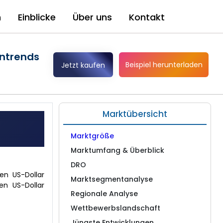
n
Einblicke
Über uns
Kontakt
entrends
Beispiel herunterladen
Jetzt kaufen
Marktübersicht
Marktgröße
Marktumfang & Überblick
DRO
en US-Dollar
Marktsegmentanalyse
en US-Dollar
Regionale Analyse
Wettbewerbslandschaft
Jüngste Entwicklungen