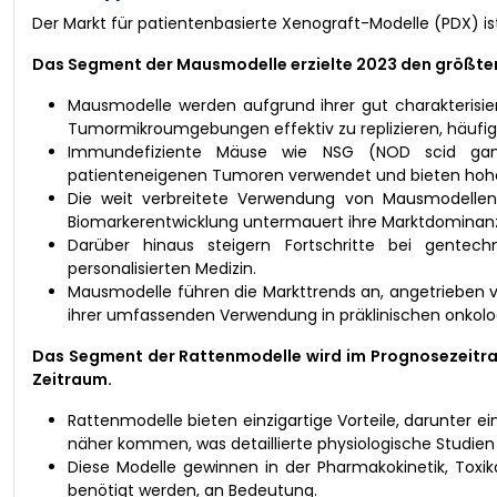
Der Markt für patientenbasierte Xenograft-Modelle (PDX) is
Das Segment der Mausmodelle erzielte 2023 den größten
Mausmodelle werden aufgrund ihrer gut charakterisie
Tumormikroumgebungen effektiv zu replizieren, häufig 
Immundefiziente Mäuse wie NSG (NOD scid gam
patienteneigenen Tumoren verwendet und bieten hoh
Die weit verbreitete Verwendung von Mausmodellen i
Biomarkerentwicklung untermauert ihre Marktdominan
Darüber hinaus steigern Fortschritte bei gentec
personalisierten Medizin.
Mausmodelle führen die Markttrends an, angetrieben vo
ihrer umfassenden Verwendung in präklinischen onkolo
Das Segment der Rattenmodelle wird im Prognosezeitrau
Zeitraum.
Rattenmodelle bieten einzigartige Vorteile, darunter
näher kommen, was detaillierte physiologische Studien
Diese Modelle gewinnen in der Pharmakokinetik, Tox
benötigt werden, an Bedeutung.