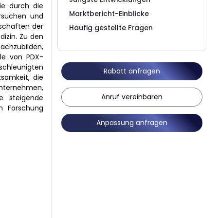
die durch die
Marktbericht-Einblicke
ersuchen und
schaften der
Häufig gestellte Fragen
dizin. Zu den
chzubilden,
ile von PDX-
eschleunigten
Rabatt anfragen
samkeit, die
unternehmen,
Anruf vereinbaren
e steigende
en Forschung
Anpassung anfragen