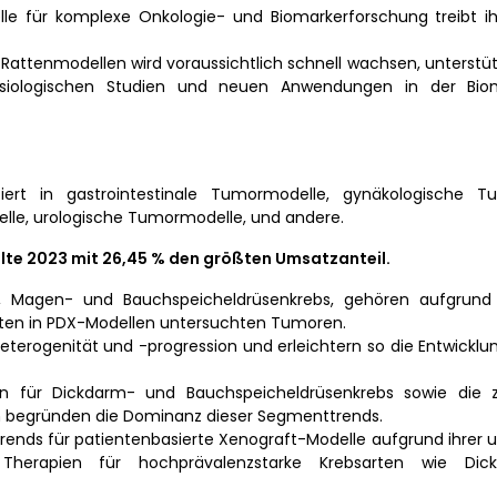
e für komplexe Onkologie- und Biomarkerforschung treibt ih
Rattenmodellen wird voraussichtlich schnell wachsen, unterstüt
hysiologischen Studien und neuen Anwendungen in der Bio
rt in gastrointestinale Tumormodelle, gynäkologische Tu
le, urologische Tumormodelle, und andere.
lte 2023 mit 26,45 % den größten Umsatzanteil.
m-, Magen- und Bauchspeicheldrüsenkrebs, gehören aufgrund
sten in PDX-Modellen untersuchten Tumoren.
terogenität und -progression und erleichtern so die Entwicklu
en für Dickdarm- und Bauchspeicheldrüsenkrebs sowie die
n begründen die Dominanz dieser Segmenttrends.
trends für patientenbasierte Xenograft-Modelle aufgrund ihrer
 Therapien für hochprävalenzstarke Krebsarten wie Di