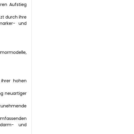
ren Aufstieg
zt durch ihre
marker- und
mormodelle,
 ihrer hohen
ng neuartiger
 zunehmende
 umfassenden
ckdarm- und