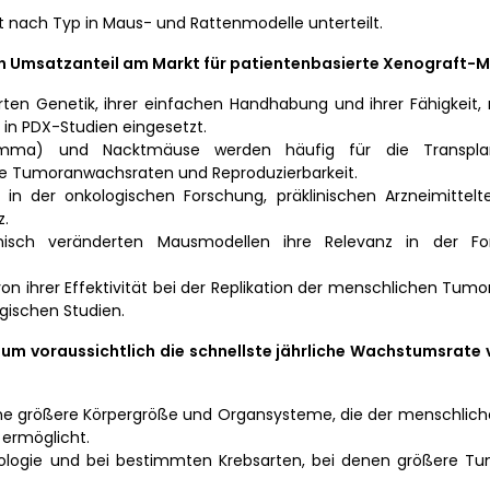
t nach Typ in Maus- und Rattenmodelle unterteilt.
 Umsatzanteil am Markt für patientenbasierte Xenograft-M
rten Genetik, ihrer einfachen Handhabung und ihrer Fähigkeit,
in PDX-Studien eingesetzt.
ma) und Nacktmäuse werden häufig für die Transplan
e Tumoranwachsraten und Reproduzierbarkeit.
n der onkologischen Forschung, präklinischen Arzneimittelt
z.
hnisch veränderten Mausmodellen ihre Relevanz in der Fo
n ihrer Effektivität bei der Replikation der menschlichen Tumo
gischen Studien.
m voraussichtlich die schnellste jährliche Wachstumsrate 
 eine größere Körpergröße und Organsysteme, die der menschli
 ermöglicht.
ikologie und bei bestimmten Krebsarten, bei denen größere T