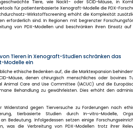
eschwächte Tiere, wie Nackt- oder SCID-Mäuse, in Komb
etools für patientenbasierte Xenograft-Modelle die PDX-Forschu
chdurchsatz-Wirkstoffscreening erhöht die Komplexität zusätzl
en erforderlich sind. In Regionen mit begrenzter Forschungsf
breitung von PDX-Modellen und beschränken ihren Einsatz auf 
von Tieren in Xenograft-Studien schränken das
t-Modelle ein
bliche ethische Bedenken auf, die die Marktexpansion behinder
SCID-Mäuse, denen chirurgisch menschliches oder bovines
onal Animal Care and Use Committee (IACUC) und die Europäisc
humane Behandlung zu gewährleisten. Dies erhöht den adminis
r Widerstand gegen Tierversuche zu Forderungen nach eth
rung, tierbasierte Studien durch In-vitro-Modelle, Org
n Bedeutung. Infolgedessen setzen einige Forschungseinri
, was die Verbreitung von PDX-Modellen trotz ihrer Relev