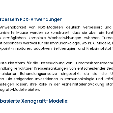
 verbessern PDX-Anwendungen
nwendbarkeit von PDX-Modellen deutlich verbessert und
sierte Mäuse werden so konstruiert, dass sie über ein funk
n ermöglichen, komplexe Wechselwirkungen zwischen Tumo
 besonders wertvoll für die Immunonkologie, wo PDX-Modelle, i
oint-Inhibitoren, adoptiven Zelltherapien und Krebsimpfstof
buste Plattform für die Untersuchung von Tumorresistenzmec
andlung refraktärer Krebserkrankungen von entscheidender Bed
lisierter Behandlungsansätze eingesetzt, da sie die U
en. Die steigenden Investitionen in Immunonkologie und Präzi
teigen lassen, ihre Rolle in der Arzneimittelentwicklung stä
ograft-Modelle bieten.
basierte Xenograft-Modelle: