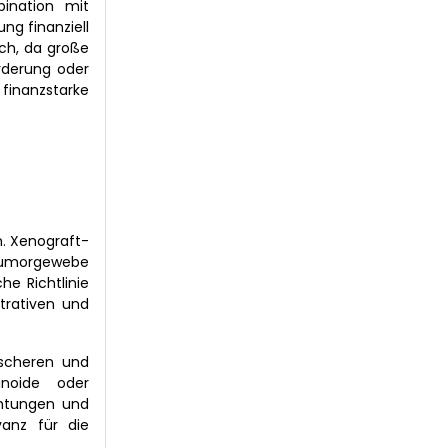
ination mit
ng finanziell
ich, da große
örderung oder
finanzstarke
n. Xenograft-
 Tumorgewebe
he Richtlinie
trativen und
ischeren und
anoide oder
chtungen und
anz für die