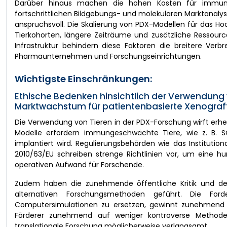
Darüber hinaus machen die hohen Kosten für immung
fortschrittlichen Bildgebungs- und molekularen Marktanalys
anspruchsvoll. Die Skalierung von PDX-Modellen für das Ho
Tierkohorten, längere Zeiträume und zusätzliche Ressourc
Infrastruktur behindern diese Faktoren die breitere Ver
Pharmaunternehmen und Forschungseinrichtungen.
Wichtigste Einschränkungen:
Ethische Bedenken hinsichtlich der Verwendung 
Marktwachstum für patientenbasierte Xenograf
Die Verwendung von Tieren in der PDX-Forschung wirft erhe
Modelle erfordern immungeschwächte Tiere, wie z. B. 
implantiert wird. Regulierungsbehörden wie das Instituti
2010/63/EU schreiben strenge Richtlinien vor, um eine 
operativen Aufwand für Forschende.
Zudem haben die zunehmende öffentliche Kritik und de
alternativen Forschungsmethoden geführt. Die Forde
Computersimulationen zu ersetzen, gewinnt zunehmend a
Förderer zunehmend auf weniger kontroverse Methoden
translationale Forschung möglicherweise verlangsamt.