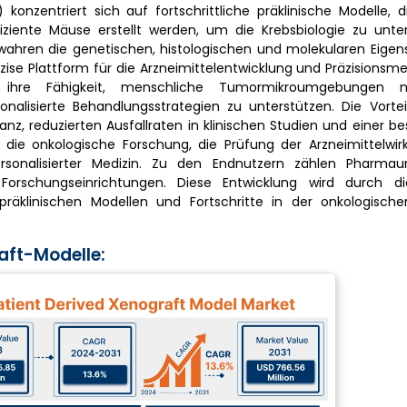
konzentriert sich auf fortschrittliche präklinische Modelle, 
iente Mäuse erstellt werden, um die Krebsbiologie zu unt
wahren die genetischen, histologischen und molekularen Eigen
se Plattform für die Arzneimittelentwicklung und Präzisionsme
ihre Fähigkeit, menschliche Tumormikroumgebungen na
nalisierte Behandlungsstrategien zu unterstützen. Die Vorte
anz, reduzierten Ausfallraten in klinischen Studien und einer b
ie onkologische Forschung, die Prüfung der Arzneimittelwirk
ersonalisierter Medizin. Zu den Endnutzern zählen Pharma
Forschungseinrichtungen. Diese Entwicklung wird durch di
äklinischen Modellen und Fortschritte in der onkologisch
aft-Modelle: