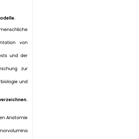
odelle.
 menschliche
tation von
ests und der
rschung zur
rbiologie und
verzeichnen.
chen Anatomie
umorvolumina