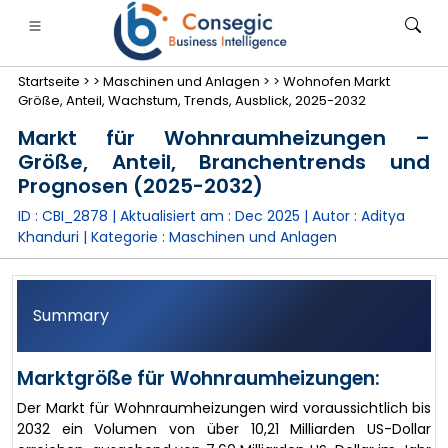
Startseite >
>
Maschinen und Anlagen >
>
Wohnofen Markt
Größe, Anteil, Wachstum, Trends, Ausblick, 2025-2032
Markt für Wohnraumheizungen –
Größe, Anteil, Branchentrends und
Prognosen (2025-2032)
anken, Finanzdienstleistungen und Versicherungen
• Konsumgüter
• Energie und Strom
• Lebensmitt
ID : CBI_2878 | Aktualisiert am :
Dec 2025
| Autor :
Aditya
Khanduri
| Kategorie :
Maschinen und Anlagen
gs
• Fallstudien
Summary
Marktgröße für Wohnraumheizungen:
Der Markt für Wohnraumheizungen wird voraussichtlich bis
2032 ein Volumen von über 10,21 Milliarden US-Dollar