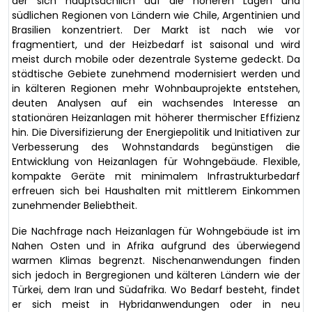
der sich hauptsächlich auf die höheren Lagen und
südlichen Regionen von Ländern wie Chile, Argentinien und
Brasilien konzentriert. Der Markt ist nach wie vor
fragmentiert, und der Heizbedarf ist saisonal und wird
meist durch mobile oder dezentrale Systeme gedeckt. Da
städtische Gebiete zunehmend modernisiert werden und
in kälteren Regionen mehr Wohnbauprojekte entstehen,
deuten Analysen auf ein wachsendes Interesse an
stationären Heizanlagen mit höherer thermischer Effizienz
hin. Die Diversifizierung der Energiepolitik und Initiativen zur
Verbesserung des Wohnstandards begünstigen die
Entwicklung von Heizanlagen für Wohngebäude. Flexible,
kompakte Geräte mit minimalem Infrastrukturbedarf
erfreuen sich bei Haushalten mit mittlerem Einkommen
zunehmender Beliebtheit.
Die Nachfrage nach Heizanlagen für Wohngebäude ist im
Nahen Osten und in Afrika aufgrund des überwiegend
warmen Klimas begrenzt. Nischenanwendungen finden
sich jedoch in Bergregionen und kälteren Ländern wie der
Türkei, dem Iran und Südafrika. Wo Bedarf besteht, findet
er sich meist in Hybridanwendungen oder in neu