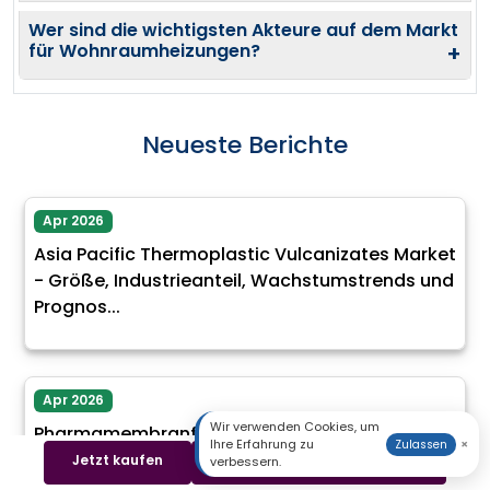
Wer sind die wichtigsten Akteure auf dem Markt
für Wohnraumheizungen?
+
Neueste Berichte
Apr 2026
Asia Pacific Thermoplastic Vulcanizates Market
- Größe, Industrieanteil, Wachstumstrends und
Prognos...
Apr 2026
Wir verwenden Cookies, um
Pharmamembranfiltrationsmarkt - Größe,
Ihre Erfahrung zu
×
Zulassen
Anteil, Industrietrends und Prognosen (2025 -
Jetzt kaufen
Beispiel herunterladen
verbessern.
2035)