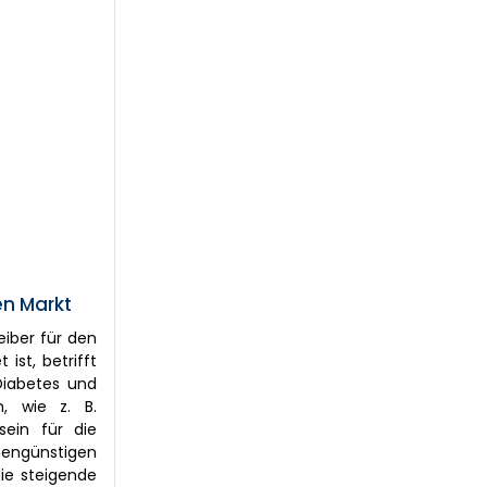
en Markt
eiber für den
st, betrifft
Diabetes und
n, wie z. B.
ein für die
tengünstigen
die steigende