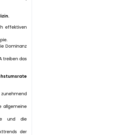
izin.
h effektiven
pie.
die Dominanz
 treiben das
hstumsrate
ts zunehmend
e allgemeine
sse und die
ttrends der