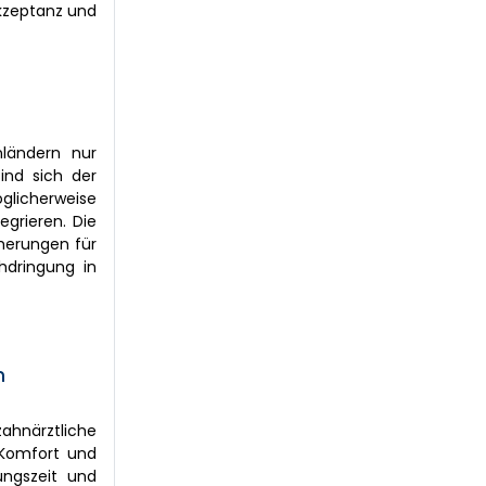
kzeptanz und
nländern nur
ind sich der
öglicherweise
grieren. Die
herungen für
hdringung in
n
ahnärztliche
 Komfort und
ungszeit und