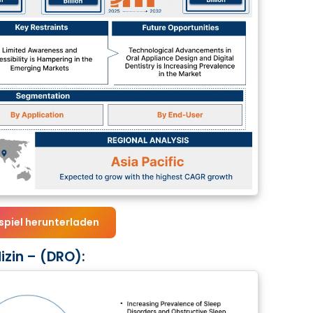
spiel herunterladen
zin – (DRO):