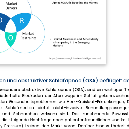
n und obstruktiver Schlafapnoe (OSA) beflügelt d
esondere obstruktive Schlafapnoe (OSA), sind ein wichtiger Tr
iederholte Blockaden der Atemwege im Schlaf gekennzeichnet i
den Gesundheitsproblemen wie Herz-Kreislauf-Erkrankungen, 
e Schlafmedizin bietet nicht-invasive Behandlungslösunge
SA und Schnarchen wirksam sind. Das zunehmende Bewussts
e die steigende Nachfrage nach patientenfreundlichen und kos
ay Pressure) treiben den Markt voran. Darüber hinaus fördert 