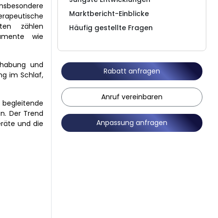
insbesondere
Marktbericht-Einblicke
erapeutische
ten zählen
Häufig gestellte Fragen
trumente wie
ndhabung und
Rabatt anfragen
g im Schlaf,
Anruf vereinbaren
 begleitende
en. Der Trend
Anpassung anfragen
eräte und die