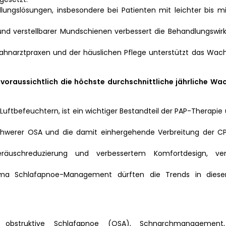
ungslösungen, insbesondere bei Patienten mit leichter bis mi
und verstellbarer Mundschienen verbessert die Behandlungswir
hnarztpraxen und der häuslichen Pflege unterstützt das Wac
raussichtlich die höchste durchschnittliche jährliche W
ftbefeuchtern, ist ein wichtiger Bestandteil der PAP-Therapie 
hwerer OSA und die damit einhergehende Verbreitung der C
Geräuschreduzierung und verbessertem Komfortdesign, ver
ema Schlafapnoe-Management dürften die Trends in die
bstruktive Schlafapnoe (OSA), Schnarchmanagement, 