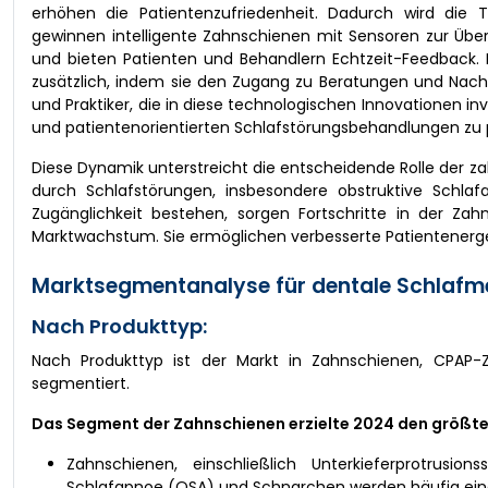
erhöhen die Patientenzufriedenheit. Dadurch wird die 
gewinnen intelligente Zahnschienen mit Sensoren zur Üb
und bieten Patienten und Behandlern Echtzeit-Feedback. 
zusätzlich, indem sie den Zugang zu Beratungen und Nach
und Praktiker, die in diese technologischen Innovationen i
und patientenorientierten Schlafstörungsbehandlungen zu p
Diese Dynamik unterstreicht die entscheidende Rolle der 
durch Schlafstörungen, insbesondere obstruktive Schlaf
Zugänglichkeit bestehen, sorgen Fortschritte in der Zah
Marktwachstum. Sie ermöglichen verbesserte Patientenergeb
Marktsegmentanalyse für dentale Schlafme
Nach Produkttyp:
Nach Produkttyp ist der Markt in Zahnschienen, CPAP-
segmentiert.
Das Segment der Zahnschienen erzielte 2024 den größten
Zahnschienen, einschließlich Unterkieferprotrusi
Schlafapnoe (OSA) und Schnarchen werden häufig ein