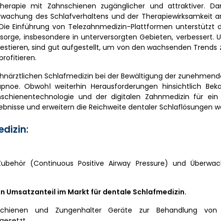
Therapie mit Zahnschienen zugänglicher und attraktiver. Da
erwachung des Schlafverhaltens und der Therapiewirksamkeit 
Die Einführung von Telezahnmedizin-Plattformen unterstützt d
sorge, insbesondere in unterversorgten Gebieten, verbessert.
nvestieren, sind gut aufgestellt, um von den wachsenden Trends 
rofitieren.
zahnärztlichen Schlafmedizin bei der Bewältigung der zunehmen
apnoe. Obwohl weiterhin Herausforderungen hinsichtlich Bek
nschienentechnologie und der digitalen Zahnmedizin für ein s
nisse und erweitern die Reichweite dentaler Schlaflösungen we
dizin:
Zubehör (Continuous Positive Airway Pressure) und Überwa
 Umsatzanteil im Markt für dentale Schlafmedizin.
onsschienen und Zungenhalter Geräte zur Behandlung von 
gesetzt.