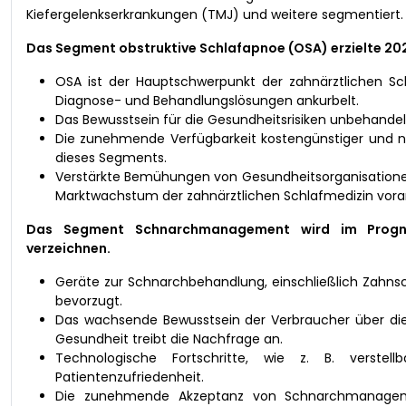
Kiefergelenkserkrankungen (TMJ) und weitere segmentiert.
Das Segment obstruktive Schlafapnoe (OSA) erzielte 202
OSA ist der Hauptschwerpunkt der zahnärztlichen Sc
Diagnose- und Behandlungslösungen ankurbelt.
Das Bewusstsein für die Gesundheitsrisiken unbehande
Die zunehmende Verfügbarkeit kostengünstiger und n
dieses Segments.
Verstärkte Bemühungen von Gesundheitsorganisatione
Marktwachstum der zahnärztlichen Schlafmedizin vora
Das Segment Schnarchmanagement wird im Prognos
verzeichnen.
Geräte zur Schnarchbehandlung, einschließlich Zahns
bevorzugt.
Das wachsende Bewusstsein der Verbraucher über die
Gesundheit treibt die Nachfrage an.
Technologische Fortschritte, wie z. B. verstel
Patientenzufriedenheit.
Die zunehmende Akzeptanz von Schnarchmanagemen