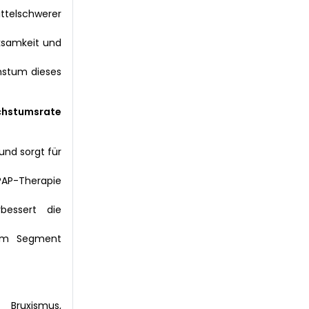
ttelschwerer
ksamkeit und
hstum dieses
achstumsrate
und sorgt für
PAP-Therapie
bessert die
sem Segment
Bruxismus,