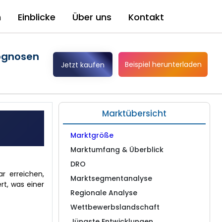
n
Einblicke
Über uns
Kontakt
rognosen
Beispiel herunterladen
Jetzt kaufen
Marktübersicht
Marktgröße
Marktumfang & Überblick
DRO
ar erreichen,
Marktsegmentanalyse
rt, was einer
Regionale Analyse
Wettbewerbslandschaft
Jüngste Entwicklungen