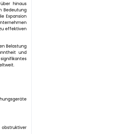
rüber hinaus
an Bedeutung
ie Expansion
 Unternehmen
zu effektiven
den Belastung
anntheit und
ignifikantes
ltweit.
chungsgeräte
obstruktiver