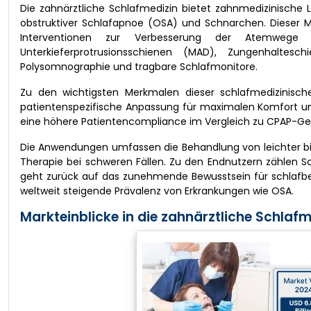
Die zahnärztliche Schlafmedizin bietet zahnmedizinische
obstruktiver Schlafapnoe (OSA) und Schnarchen. Dieser 
Interventionen zur Verbesserung der Atemwege 
Unterkieferprotrusionsschienen (MAD), Zungenhaltesch
Polysomnographie und tragbare Schlafmonitore.
Zu den wichtigsten Merkmalen dieser schlafmedizinisc
patientenspezifische Anpassung für maximalen Komfort und
eine höhere Patientencompliance im Vergleich zu CPAP-Ge
Die Anwendungen umfassen die Behandlung von leichter bis
Therapie bei schweren Fällen. Zu den Endnutzern zählen S
geht zurück auf das zunehmende Bewusstsein für schlafbez
weltweit steigende Prävalenz von Erkrankungen wie OSA.
Markteinblicke in die zahnärztliche Schlafm