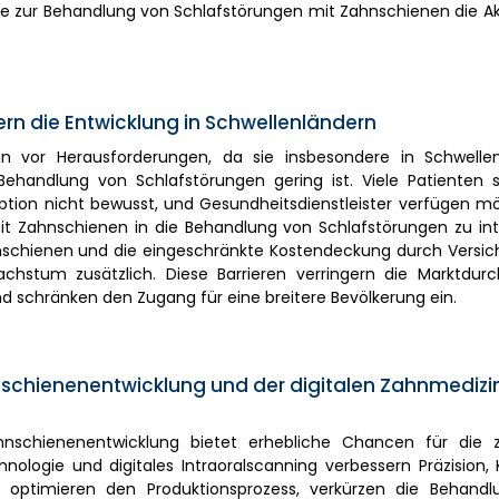
te zur Behandlung von Schlafstörungen mit Zahnschienen die A
rn die Entwicklung in Schwellenländern
izin vor Herausforderungen, da sie insbesondere in Schwelle
ehandlung von Schlafstörungen gering ist. Viele Patienten s
option nicht bewusst, und Gesundheitsdienstleister verfügen m
t Zahnschienen in die Behandlung von Schlafstörungen zu inte
nschienen und die eingeschränkte Kostendeckung durch Versic
stum zusätzlich. Diese Barrieren verringern die Marktdurc
d schränken den Zugang für eine breitere Bevölkerung ein.
nschienenentwicklung und der digitalen Zahnmedizi
Zahnschienenentwicklung bietet erhebliche Chancen für die z
ologie und digitales Intraoralscanning verbessern Präzision,
n optimieren den Produktionsprozess, verkürzen die Behandl