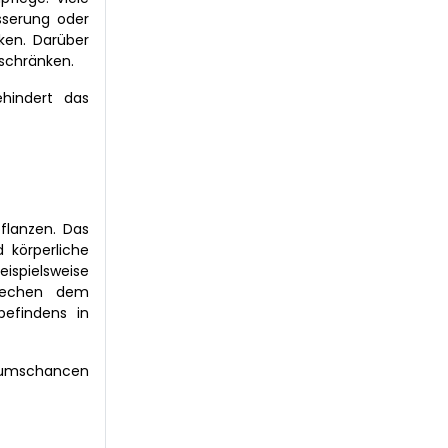
sserung oder
ken. Darüber
schränken.
hindert das
flanzen. Das
 körperliche
ispielsweise
prechen dem
befindens in
stumschancen