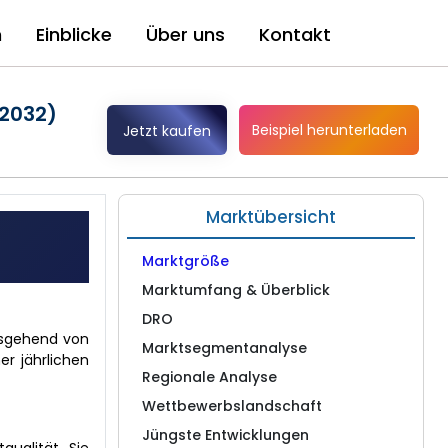
n
Einblicke
Über uns
Kontakt
-2032)
Beispiel herunterladen
Jetzt kaufen
Marktübersicht
Marktgröße
Marktumfang & Überblick
DRO
ausgehend von
Marktsegmentanalyse
er jährlichen
Regionale Analyse
Wettbewerbslandschaft
Jüngste Entwicklungen