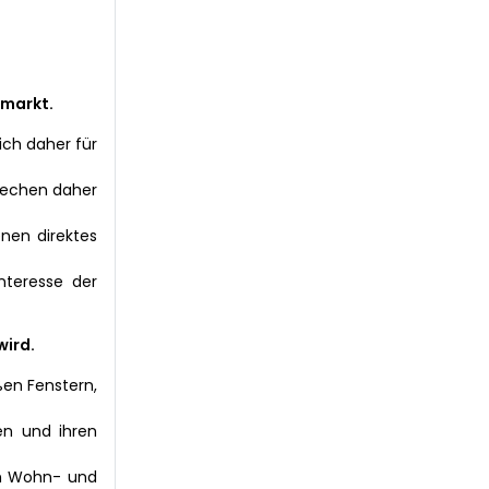
nmarkt.
ich daher für
prechen daher
enen direktes
nteresse der
wird.
ßen Fenstern,
en und ihren
gen Wohn- und