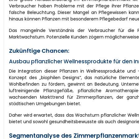
Verbraucher haben Probleme mit der Pflege ihrer Pflan
falsche Beleuchtung. Dieser Mangel an Pflegewissen kan
hinaus können Pflanzen mit besonderem Pflegebedarf neue
Das mangelnde Verständnis der Verbraucher für die P
Marktwachstum. Potenzielle Kunden zögern möglicherweise, in
Zukünftige Chancen:
Ausbau pflanzlicher Wellnessprodukte für den I
Die Integration dieser Pflanzen in Wellnessprodukte und
Konzept des „biophilen Designs“, das natürliche Element
Wohlbefinden zu fördern, gewinnt an Bedeutung. Unterneh
luftreinigende Pflanzgefäße, pflanzliche Aromathera
wachsenden Markttrend für Zimmerpflanzen, der ganzhe
städtischen Umgebungen bietet.
Daher wird erwartet, dass das Wachstum pflanzlicher We
bietet und sowohl gesundheitsbewusste als auch designorien
Segmentanalyse des Zimmerpflanzenmarkt