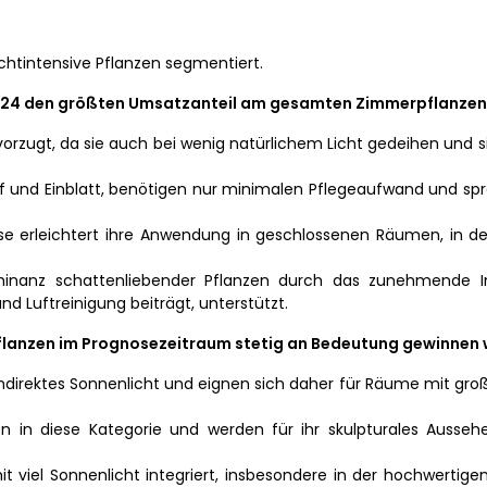
ichtintensive Pflanzen segmentiert.
2024 den größten Umsatzanteil am gesamten Zimmerpflanze
rzugt, da sie auch bei wenig natürlichem Licht gedeihen und s
nf und Einblatt, benötigen nur minimalen Pflegeaufwand und s
isse erleichtert ihre Anwendung in geschlossenen Räumen, in d
minanz schattenliebender Pflanzen durch das zunehmende I
d Luftreinigung beiträgt, unterstützt.
 Pflanzen im Prognosezeitraum stetig an Bedeutung gewinnen 
 indirektes Sonnenlicht und eignen sich daher für Räume mit gro
n in diese Kategorie und werden für ihr skulpturales Ausseh
it viel Sonnenlicht integriert, insbesondere in der hochwerti