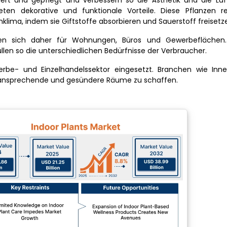
t und gepflegt und verbessern so die Ästhetik und die Luftq
ten dekorative und funktionale Vorteile. Diese Pflanzen re
klima, indem sie Giftstoffe absorbieren und Sauerstoff freisetz
en sich daher für Wohnungen, Büros und Gewerbeflächen. 
llen so die unterschiedlichen Bedürfnisse der Verbraucher.
e- und Einzelhandelssektor eingesetzt. Branchen wie Innen
 ansprechende und gesündere Räume zu schaffen.