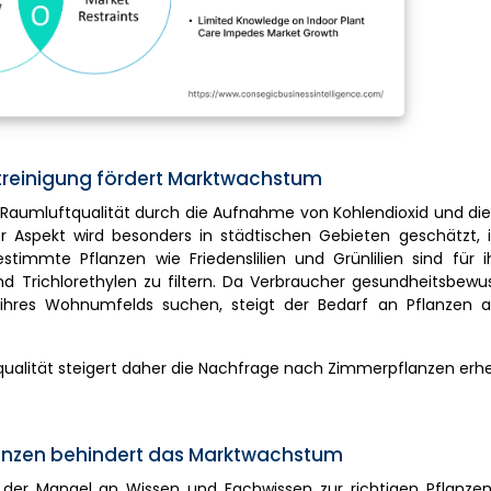
ftreinigung fördert Marktwachstum
ie Raumluftqualität durch die Aufnahme von Kohlendioxid und d
er Aspekt wird besonders in städtischen Gebieten geschätzt, 
immte Pflanzen wie Friedenslilien und Grünlilien sind für ih
nd Trichlorethylen zu filtern. Da Verbraucher gesundheitsbew
ihres Wohnumfelds suchen, steigt der Bedarf an Pflanzen al
alität steigert daher die Nachfrage nach Zimmerpflanzen erhe
lanzen behindert das Marktwachstum
der Mangel an Wissen und Fachwissen zur richtigen Pflanzenp