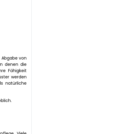
ie Abgabe von
in denen die
re Fähigkeit
usster werden
s natürliche
blich.
flege. Viele