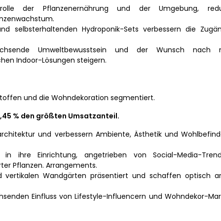
rolle der Pflanzenernährung und der Umgebung, redu
lanzenwachstum.
nd selbsterhaltenden Hydroponik-Sets verbessern die Zugäng
achsende Umweltbewusstsein und der Wunsch nach na
hen Indoor-Lösungen steigern.
stoffen und die Wohndekoration segmentiert.
,45 % den größten Umsatzanteil.
rchitektur und verbessern Ambiente, Ästhetik und Wohlbefind
in ihre Einrichtung, angetrieben von Social-Media-Trends
erter Pflanzen. Arrangements.
nd vertikalen Wandgärten präsentiert und schaffen optisch 
hsenden Einfluss von Lifestyle-Influencern und Wohndekor-Mark