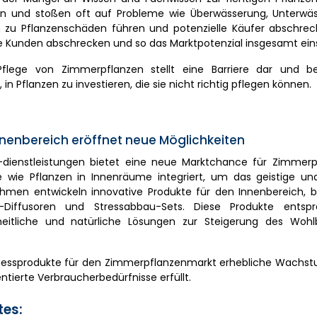
zen und stoßen oft auf Probleme wie Überwässerung, Unterwä
n zu Pflanzenschäden führen und potenzielle Käufer abschrec
 Kunden abschrecken und so das Marktpotenzial insgesamt ein
flege von Zimmerpflanzen stellt eine Barriere dar und be
 Pflanzen zu investieren, die sie nicht richtig pflegen können.
nnenbereich eröffnet neue Möglichkeiten
 -dienstleistungen bietet eine neue Marktchance für Zimmerp
e wie Pflanzen in Innenräume integriert, um das geistige und
men entwickeln innovative Produkte für den Innenbereich, be
pie-Diffusoren und Stressabbau-Sets. Diese Produkte ents
itliche und natürliche Lösungen zur Steigerung des Wohl
llnessprodukte für den Zimmerpflanzenmarkt erhebliche Wach
tierte Verbraucherbedürfnisse erfüllt.
es: