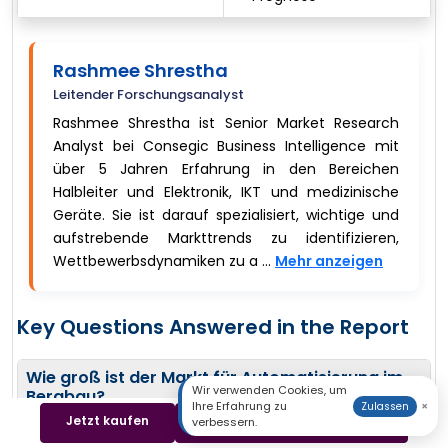
Rashmee Shrestha
Leitender Forschungsanalyst
Rashmee Shrestha ist Senior Market Research
Analyst bei Consegic Business Intelligence mit
über 5 Jahren Erfahrung in den Bereichen
Halbleiter und Elektronik, IKT und medizinische
Geräte. Sie ist darauf spezialisiert, wichtige und
aufstrebende Markttrends zu identifizieren,
Wettbewerbsdynamiken zu a ...
Mehr anzeigen
Key Questions Answered in the Report
Wie groß ist der Markt für Automatisierung im
Wir verwenden Cookies, um
Bergbau?
−
Ihre Erfahrung zu
×
Zulassen
Jetzt kaufen
Beispiel herunterladen
verbessern.
Der Markt für Automatisierung im Bergbau wurde im