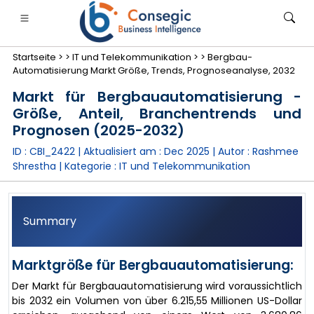
Startseite >
>
IT und Telekommunikation >
>
Bergbau-
Automatisierung Markt Größe, Trends, Prognoseanalyse, 2032
Markt für Bergbauautomatisierung -
Größe, Anteil, Branchentrends und
Prognosen (2025-2032)
anken, Finanzdienstleistungen und Versicherungen
• Konsumgüter
• Energie und Strom
• Lebensmitt
ID : CBI_2422 | Aktualisiert am :
Dec 2025
| Autor :
Rashmee
Shrestha
| Kategorie :
IT und Telekommunikation
gs
• Fallstudien
Summary
Marktgröße für Bergbauautomatisierung:
Der Markt für Bergbauautomatisierung wird voraussichtlich
bis 2032 ein Volumen von über 6.215,55 Millionen US-Dollar