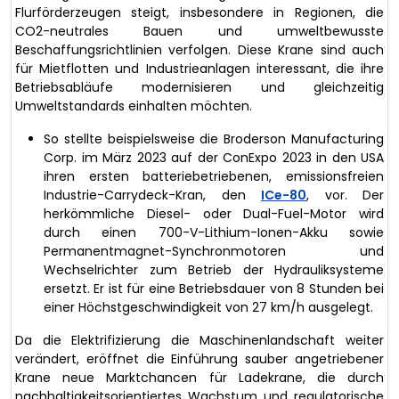
Flurförderzeugen steigt, insbesondere in Regionen, die
CO2-neutrales Bauen und umweltbewusste
Beschaffungsrichtlinien verfolgen. Diese Krane sind auch
für Mietflotten und Industrieanlagen interessant, die ihre
Betriebsabläufe modernisieren und gleichzeitig
Umweltstandards einhalten möchten.
So stellte beispielsweise die Broderson Manufacturing
Corp. im März 2023 auf der ConExpo 2023 in den USA
ihren ersten batteriebetriebenen, emissionsfreien
Industrie-Carrydeck-Kran, den
ICe-80
, vor. Der
herkömmliche Diesel- oder Dual-Fuel-Motor wird
durch einen 700-V-Lithium-Ionen-Akku sowie
Permanentmagnet-Synchronmotoren und
Wechselrichter zum Betrieb der Hydrauliksysteme
ersetzt. Er ist für eine Betriebsdauer von 8 Stunden bei
einer Höchstgeschwindigkeit von 27 km/h ausgelegt.
Da die Elektrifizierung die Maschinenlandschaft weiter
verändert, eröffnet die Einführung sauber angetriebener
Krane neue Marktchancen für Ladekrane, die durch
nachhaltigkeitsorientiertes Wachstum und regulatorische