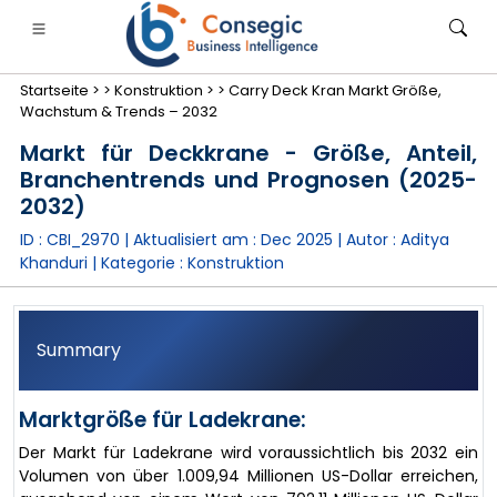
Startseite >
>
Konstruktion >
>
Carry Deck Kran Markt Größe,
Wachstum & Trends – 2032
Markt für Deckkrane - Größe, Anteil,
Branchentrends und Prognosen (2025-
2032)
anken, Finanzdienstleistungen und Versicherungen
• Konsumgüter
• Energie und Strom
• Lebensmitt
ID : CBI_2970 | Aktualisiert am :
Dec 2025
| Autor :
Aditya
Khanduri
| Kategorie :
Konstruktion
gs
• Fallstudien
Summary
Marktgröße für Ladekrane:
Der Markt für Ladekrane wird voraussichtlich bis 2032 ein
Volumen von über 1.009,94 Millionen US-Dollar erreichen,