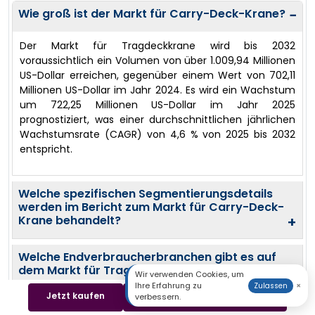
Wie groß ist der Markt für Carry-Deck-Krane?
−
Der Markt für Tragdeckkrane wird bis 2032
voraussichtlich ein Volumen von über 1.009,94 Millionen
US-Dollar erreichen, gegenüber einem Wert von 702,11
Millionen US-Dollar im Jahr 2024. Es wird ein Wachstum
um 722,25 Millionen US-Dollar im Jahr 2025
prognostiziert, was einer durchschnittlichen jährlichen
Wachstumsrate (CAGR) von 4,6 % von 2025 bis 2032
entspricht.
Welche spezifischen Segmentierungsdetails
werden im Bericht zum Markt für Carry-Deck-
Krane behandelt?
+
Welche Endverbraucherbranchen gibt es auf
dem Markt für Tragdeckkrane?
+
Wir verwenden Cookies, um
Ihre Erfahrung zu
×
Zulassen
Jetzt kaufen
Beispiel herunterladen
verbessern.
Wer sind die wichtigsten Akteure auf dem Markt