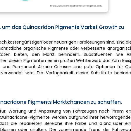
, um das Quinacridon Pigments Market Growth zu
ch kostengünstigen oder neuartigen Farblösungen sind, sind di
schrittliche organische Pigmente oder verbesserte anorganis
litäten bieten, den Markt behindern. Substituenten wie A
len diesen Pigmenten einen großen Wettbewerb dar. Zum Beispi
on und Permanent Alizarin Crimson sind gute Optionen für Qui
verwendet wird. Die Verfügbarkeit dieser Substitute behinde
inacridone Pigments Marktchancen zu schaffen.
atur, Wartung und Anpassung von Fahrzeugen nach ihrem er
t. Quinacridone-Pigmente werden aufgrund ihrer hervorragende
dass die reparierten Bereiche ihre Farbe und Glanz über ei
verblassen oder chalken. Der zunehmende Trend der Fahrzeugr