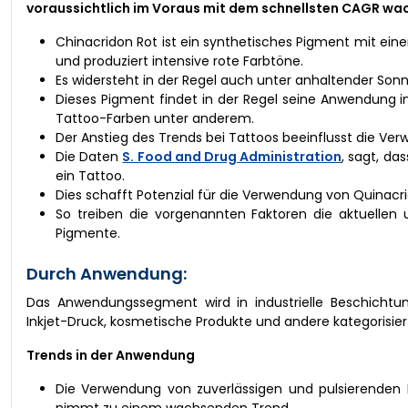
voraussichtlich im Voraus mit dem schnellsten CAGR wa
Chinacridon Rot ist ein synthetisches Pigment mit eine
und produziert intensive rote Farbtöne.
Es widersteht in der Regel auch unter anhaltender So
Dieses Pigment findet in der Regel seine Anwendung i
Tattoo-Farben unter anderem.
Der Anstieg des Trends bei Tattoos beeinflusst die Ve
Die Daten
S. Food and Drug Administration
, sagt, da
ein Tattoo.
Dies schafft Potenzial für die Verwendung von Quinacr
So treiben die vorgenannten Faktoren die aktuelle
Pigmente.
Durch Anwendung:
Das Anwendungssegment wird in industrielle Beschichtung
Inkjet-Druck, kosmetische Produkte und andere kategorisier
Trends in der Anwendung
Die Verwendung von zuverlässigen und pulsierenden
nimmt zu einem wachsenden Trend.