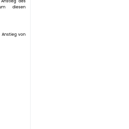
 Anstieg des
 um diesen
 Anstieg von