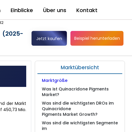
n
Einblicke
Über uns
Kontakt
32
n (2025-
Beispiel herunterladen
Jetzt kaufen
Marktübersicht
Marktgröße
Was ist Quinacridone Pigments
Market?
Was sind die wichtigsten DROs im
nd der Markt
Quinacridone
f 450,73 Mio.
Pigments Market Growth?
Was sind die wichtigsten Segmente
im