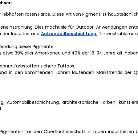
chsen.
r lebhaften roten Farbe. Diese Art von Pigment ist hauptsächlic
nneneinstrahlung. Dies macht sie für Outdoor-Anwendungen ent
n der Industrie und
Automobilbeschichtung
, Tintenstrahldruc
rwendung dieser Pigmente.
ss etwa 30% aller Amerikaner, und 40% der 18-34 Jahre alt, hab
idonrotfarbstoffen sichere Tattoos.
n und in den kommenden Jahren laufenden Markttrends der Q
, Automobilbeschichtung, architektonische Farben, künstleri
t.
 Pigmenten für den Oberflächenschutz in rauen industrielle