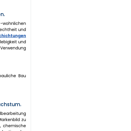
n.
t-wohnlichen
techtheit und
chichtungen
lebigkeit und
ie Verwendung
bauliche Bau
achstum.
llbearbeitung
Markenbild zu
t, chemische