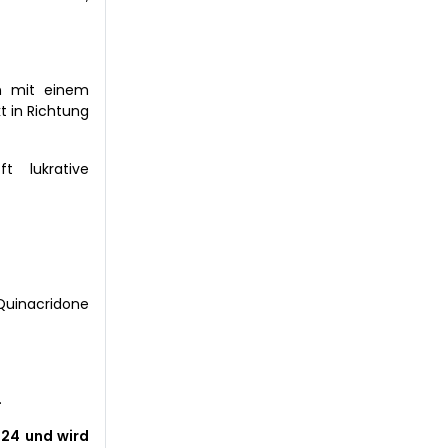
en mit einem
 in Richtung
t lukrative
 Quinacridone
.
024 und wird