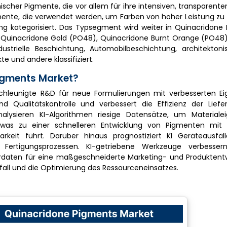
scher Pigmente, die vor allem für ihre intensiven, transparent
gmente, die verwendet werden, um Farben von hoher Leistung z
g kategorisiert. Das Typsegment wird weiter in Quinacridone 
, Quinacridone Gold (PO48), Quinacridone Burnt Orange (PO48
ustrielle Beschichtung, Automobilbeschichtung, architektoni
e und andere klassifiziert.
Pigments Market?
chleunigte R&D für neue Formulierungen mit verbesserten Ei
d Qualitätskontrolle und verbessert die Effizienz der Liefe
ysieren KI-Algorithmen riesige Datensätze, um Materiale
was zu einer schnelleren Entwicklung von Pigmenten mit 
rkeit führt. Darüber hinaus prognostiziert KI Geräteausfäll
ei Fertigungsprozessen. KI-getriebene Werkzeuge verbesse
erdaten für eine maßgeschneiderte Marketing- und Produktent
fall und die Optimierung des Ressourceneinsatzes.