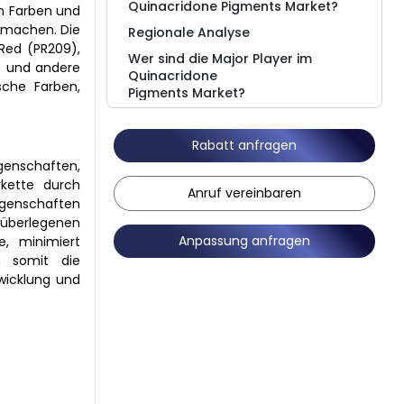
Quinacridone Pigments Market?
en Farben und
u machen. Die
Regionale Analyse
Red (PR209),
Wer sind die Major Player im
) und andere
Quinacridone
sche Farben,
Pigments Market?
Was sind die jüngsten
Entwicklungen im
Rabatt anfragen
Quinacridone Pigments Market?
genschaften,
Marktbericht Einblicke
rkette durch
Anruf vereinbaren
igenschaften
FAQs
überlegenen
Anpassung anfragen
e, minimiert
rn somit die
wicklung und