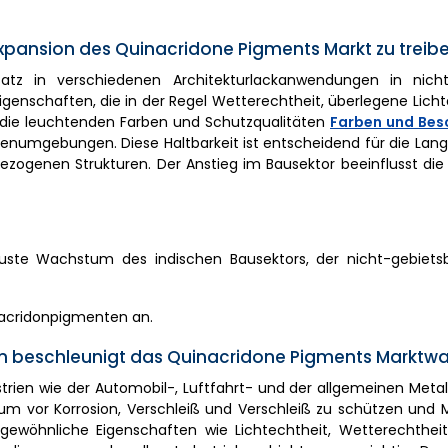
xpansion des Quinacridone Pigments Markt zu treibe
atz in verschiedenen Architekturlackanwendungen in nich
genschaften, die in der Regel Wetterechtheit, überlegene Lich
s die leuchtenden Farben und Schutzqualitäten
Farben und Bes
enumgebungen. Diese Haltbarkeit ist entscheidend für die Lang
bezogenen Strukturen. Der Anstieg im Bausektor beeinflusst d
buste Wachstum des indischen Bausektors, der nicht-gebiets
nacridonpigmenten an.
 beschleunigt das Quinacridone Pigments Marktw
rien wie der Automobil-, Luftfahrt- und der allgemeinen Meta
 um vor Korrosion, Verschleiß und Verschleiß zu schützen und 
gewöhnliche Eigenschaften wie Lichtechtheit, Wetterechthei