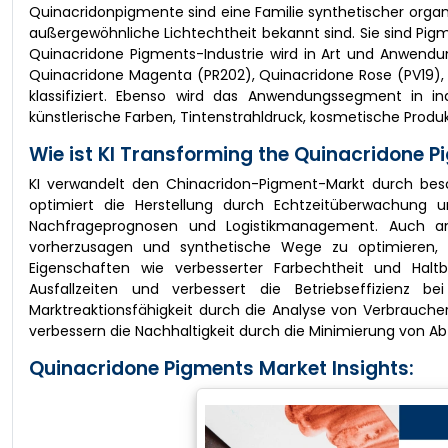
Quinacridonpigmente sind eine Familie synthetischer organi
außergewöhnliche Lichtechtheit bekannt sind. Sie sind Pi
Quinacridone Pigments-Industrie wird in Art und Anwendun
Quinacridone Magenta (PR202), Quinacridone Rose (PV19)
klassifiziert. Ebenso wird das Anwendungssegment in ind
künstlerische Farben, Tintenstrahldruck, kosmetische Produkt
Wie ist KI Transforming the Quinacridone 
KI verwandelt den Chinacridon-Pigment-Markt durch bes
optimiert die Herstellung durch Echtzeitüberwachung un
Nachfrageprognosen und Logistikmanagement. Auch anal
vorherzusagen und synthetische Wege zu optimieren, 
Eigenschaften wie verbesserter Farbechtheit und Haltba
Ausfallzeiten und verbessert die Betriebseffizienz b
Marktreaktionsfähigkeit durch die Analyse von Verbrauch
verbessern die Nachhaltigkeit durch die Minimierung von Ab
Quinacridone Pigments Market Insights: