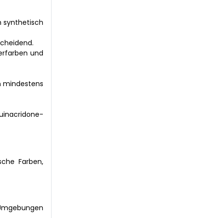
h synthetisch
scheidend.
kerfarben und
en mindestens
uinacridone-
sche Farben,
n Umgebungen