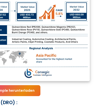
mple herunterladen
(DRO) :