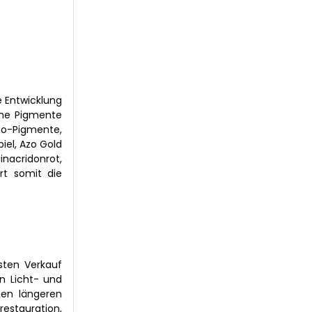
e Entwicklung
che Pigmente
zo-Pigmente,
el, Azo Gold
nacridonrot,
rt somit die
sten Verkauf
n Licht- und
nen längeren
estauration,